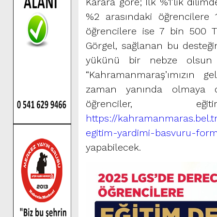
Karara göre; İlk %1’lik dilim
%2 arasındaki öğrencilere 
öğrencilere ise 7 bin 500 
Görgel, sağlanan bu desteğin
yükünü bir nebze olsun ha
“Kahramanmaraş’ımızın gel
zaman yanında olmaya de
öğrenciler, e
https://kahramanmaras.bel.tr
egitim-yardimi-basvuru-for
yapabilecek.