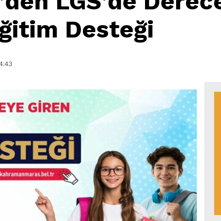
’den LGS’de Derec
ğitim Desteği
4:43