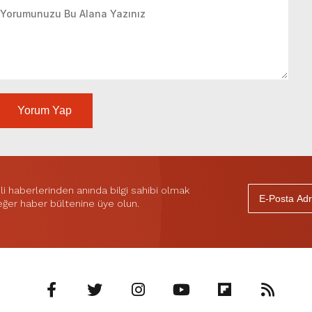
Yorum Yap
 haberlerinden anında bilgi sahibi olmak
 eğer haber bültenine üye olun.