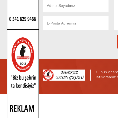
Günün önemli
istiyorsanız