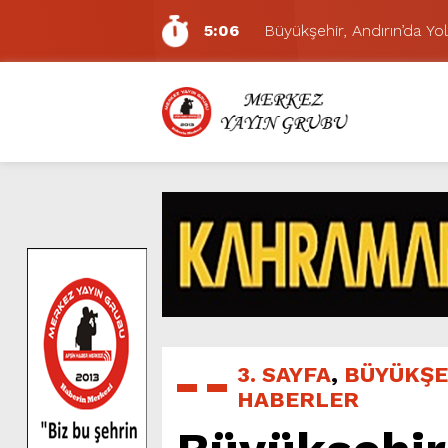
5:06
Büyükşehir, Andırın’da Yol
7:01
Funda Arar, Cumartesi G
6:19
BAŞKAN AKPINAR 101. 
6:17
Dulkadiroğlu Hacı Murat
11:14
Pazarcık’ta Yollar Büyükşe
11:10
Büyükşehir, Dulkadiroğlu 
5:17
Uluslararası Bisiklet Yarı
5:15
Büyükşehir, Gazneliler C
6:54
Büyükşehir, Dulkadiroğlu 
5:20
Ağustos Fuarı’nın Yedin
3. SAYFA
,
BÜYÜKŞE
HABERLER