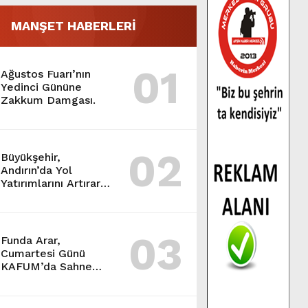
MANŞET HABERLERİ
01
Ağustos Fuarı’nın
Yedinci Gününe
Zakkum Damgası.
02
Büyükşehir,
Andırın’da Yol
Yatırımlarını Artırarak
Sürdürüyor.
03
Funda Arar,
Cumartesi Günü
KAFUM’da Sahne
Alacak.