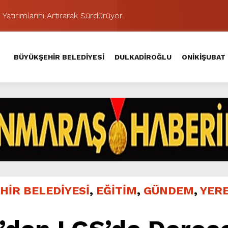
 Yatırımlarını Artırarak Sürdürüyor.
ünü KAFUM’da Sahne Alacak.
MAHALLE TOPLANTISINDA BAĞLARBAŞI MAHALLESİ SAKİNL
BÜYÜKŞEHİR BELEDİYESİ
DULKADİROĞLU
ONİKİŞUBAT
 Caddesi’nde Büyük Dönüşüm Başladı.
hir’le Yenileniyor.
Kırsalında 45 Milyonluk Yol Yatırımını Tamamladı.
şması’nda İkinci Etap Nefes Kesti.
addesi’nde Son Kat Asfalt Serimini Sürdürüyor.
Hacı Murat Caddesi’ni Asfalta Hazırlıyor.
ci Gününe Zakkum Damgası.
HİR BELEDİYESİ
,
EĞİTİM
,
GÜNDEM
,
YER