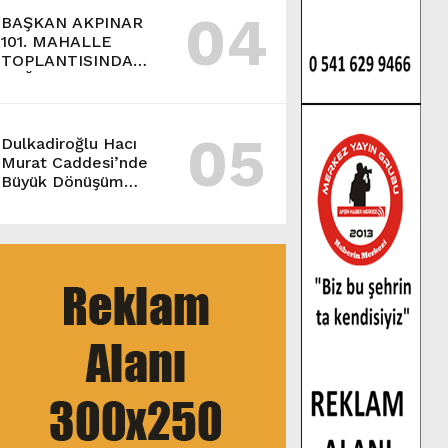
04
BAŞKAN AKPINAR
101. MAHALLE
TOPLANTISINDA
BAĞLARBAŞI
MAHALLESİ
SAKİNLERİYLE
05
BULUŞTU.
Dulkadiroğlu Hacı
Murat Caddesi’nde
Büyük Dönüşüm
Başladı.