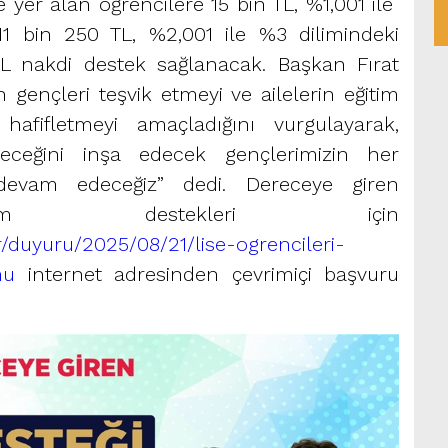
de yer alan öğrencilere 15 bin TL, %1,001 ile
11 bin 250 TL, %2,001 ile %3 dilimindeki
TL nakdi destek sağlanacak. Başkan Fırat
 gençleri teşvik etmeyi ve ailelerin eğitim
fifletmeyi amaçladığını vurgulayarak,
eceğini inşa edecek gençlerimizin her
vam edeceğiz” dedi. Dereceye giren
ğitim destekleri için
/duyuru/2025/08/21/lise-ogrencileri-
mu
internet adresinden çevrimiçi başvuru