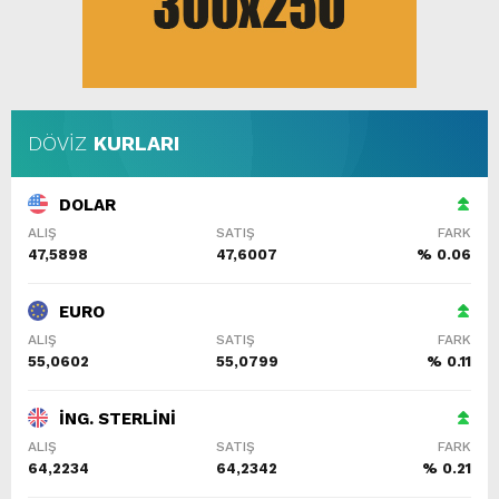
DÖVİZ
KURLARI
DOLAR
ALIŞ
SATIŞ
FARK
47,5898
47,6007
% 0.06
EURO
ALIŞ
SATIŞ
FARK
55,0602
55,0799
% 0.11
İNG. STERLİNİ
ALIŞ
SATIŞ
FARK
64,2234
64,2342
% 0.21