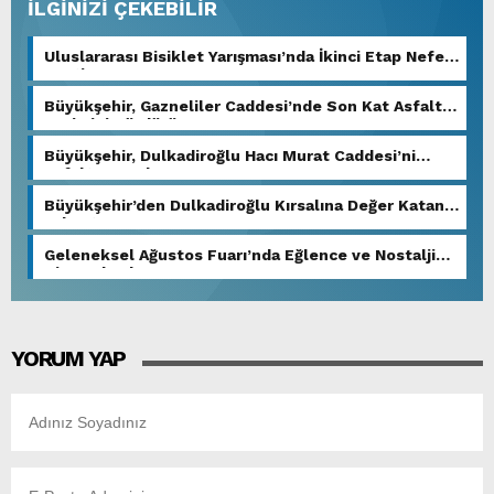
İLGİNİZİ ÇEKEBİLİR
Uluslararası Bisiklet Yarışması’nda İkinci Etap Nefes
Kesti.
Büyükşehir, Gazneliler Caddesi’nde Son Kat Asfalt
Serimini Sürdürüyor.
Büyükşehir, Dulkadiroğlu Hacı Murat Caddesi’ni
Asfalta Hazırlıyor.
Büyükşehir’den Dulkadiroğlu Kırsalına Değer Katan
Yol Yatırımı.
Geleneksel Ağustos Fuarı’nda Eğlence ve Nostalji
Bir Aradaydı.
YORUM YAP