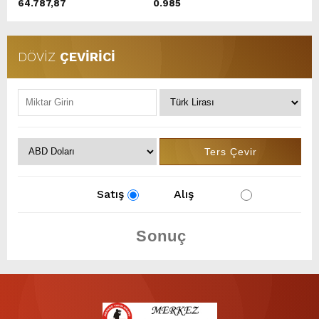
64.787,87
0.985
DÖVİZ
ÇEVİRİCİ
Satış
Alış