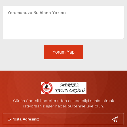
Yorum Yap
Günün önemli haberlerinden anında bilgi sahibi olmak
istiyorsanız eğer haber bültenine üye olun.