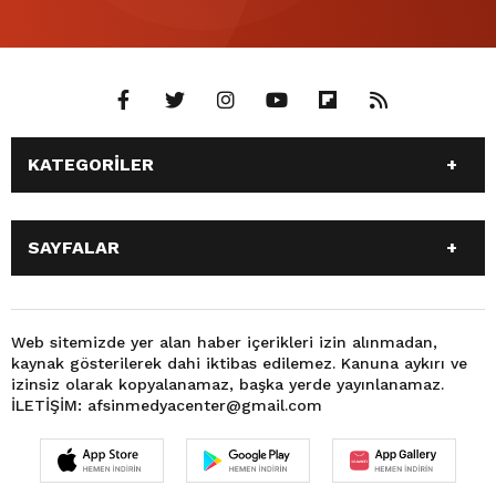
KATEGORİLER
ANASAYFA
GÜNDEM
SAYFALAR
SİYASET
EĞİTİM
SPOR
EKONOMİ
ANASAYFA
GÜNDEM
TEKNOLOJİ
3. SAYFA
SİYASET
EĞİTİM
Web sitemizde yer alan haber içerikleri izin alınmadan,
BÜYÜKŞEHİR BELEDİYESİ
DÜNYA
kaynak gösterilerek dahi iktibas edilemez. Kanuna aykırı ve
SPOR
EKONOMİ
FOTO GALERİ
KÜLTÜR SANAT
izinsiz olarak kopyalanamaz, başka yerde yayınlanamaz.
TEKNOLOJİ
3. SAYFA
İLETİŞİM: afsinmedyacenter@gmail.com
MAGAZİN
OTOMOBİL
BÜYÜKŞEHİR BELEDİYESİ
DÜNYA
SAĞLIK
VIDEO GALERİ
FOTO GALERİ
KÜLTÜR SANAT
YEREL HABERLER
KÜNYE
MAGAZİN
OTOMOBİL