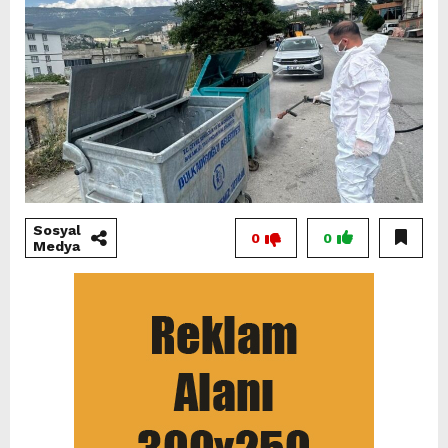
Sosyal
0
0
Medya