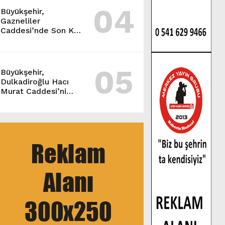
04
Büyükşehir,
Gazneliler
Caddesi’nde Son Kat
Asfalt Serimini
Sürdürüyor.
05
Büyükşehir,
Dulkadiroğlu Hacı
Murat Caddesi’ni
Asfalta Hazırlıyor.