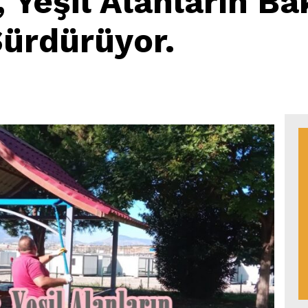
 Yeşil Alanların B
Sürdürüyor.
6