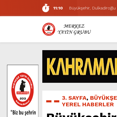
11:10
Büyükşehir, Dulkadiroğlu 
5:17
Uluslararası Bisiklet Yarı
5:15
Büyükşehir, Gazneliler C
6:54
Büyükşehir, Dulkadiroğlu 
6:53
Büyükşehir’den Dulkadiroğ
6:50
Geleneksel Ağustos Fuarı’
6:48
Tevfik Kadıoğlu Kavşağı 
10:21
Dedublüman KAFUM’da Müz
16:31
Yeşilçam’ın Efsanesi Ağu
11:14
Pazarcık’ta Yollar Büyükşe
3. SAYFA
,
BÜYÜKŞE
YEREL HABERLER