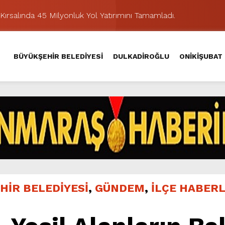
Kırsalında 45 Milyonluk Yol Yatırımını Tamamladı.
şması’nda İkinci Etap Nefes Kesti.
addesi’nde Son Kat Asfalt Serimini Sürdürüyor.
BÜYÜKŞEHİR BELEDİYESİ
DULKADİROĞLU
ONİKİŞUBAT
Hacı Murat Caddesi’ni Asfalta Hazırlıyor.
lu Kırsalına Değer Katan Yol Yatırımı.
nda Eğlence ve Nostalji Bir Aradaydı.
Yeni Düzenlemeyle Daha Akıcı Hale Geliyor.
ik Ziyafeti Yaşatacak.
stos Fuarı’nda Hayat Bulacak
hir’le Yenileniyor.
HİR BELEDİYESİ
,
GÜNDEM
,
İLÇE HABERL