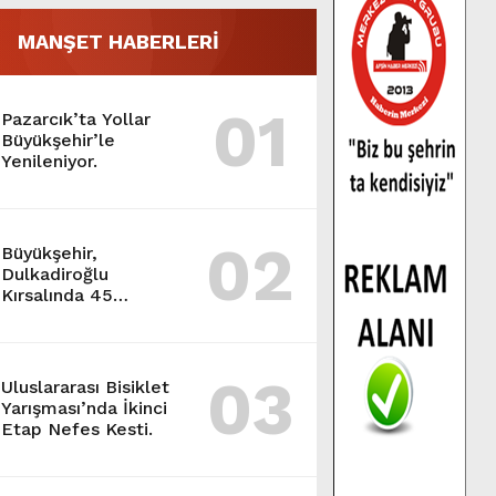
MANŞET HABERLERİ
01
Pazarcık’ta Yollar
Büyükşehir’le
Yenileniyor.
02
Büyükşehir,
Dulkadiroğlu
Kırsalında 45
Milyonluk Yol
Yatırımını Tamamladı.
03
Uluslararası Bisiklet
Yarışması’nda İkinci
Etap Nefes Kesti.