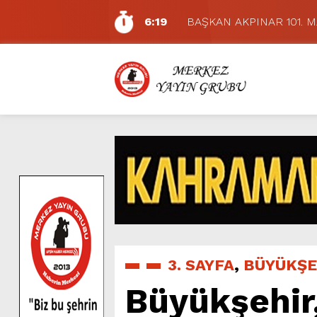
6:19
BAŞKAN AKPINAR 101. 
6:17
Dulkadiroğlu Hacı Murat
11:14
Pazarcık’ta Yollar Büyükşe
11:10
Büyükşehir, Dulkadiroğlu 
5:17
Uluslararası Bisiklet Yarı
5:15
Büyükşehir, Gazneliler C
6:54
Büyükşehir, Dulkadiroğlu 
6:53
Büyükşehir’den Dulkadiroğ
6:50
Geleneksel Ağustos Fuarı’
7:01
Funda Arar, Cumartesi G
3. SAYFA
,
BÜYÜKŞE
Büyükşehir