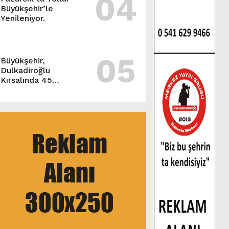
04
Büyükşehir’le
Yenileniyor.
05
Büyükşehir,
Dulkadiroğlu
Kırsalında 45
Milyonluk Yol
Yatırımını Tamamladı.