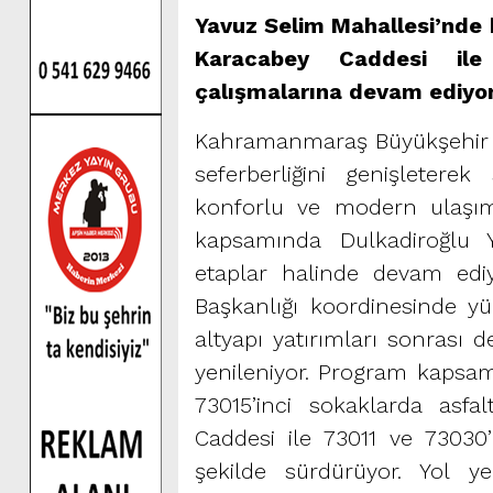
Yavuz Selim Mahallesi’nde b
Karacabey Caddesi ile
çalışmalarına devam ediyor
Kahramanmaraş Büyükşehir Bel
seferberliğini genişletere
konforlu ve modern ulaşım
kapsamında Dulkadiroğlu Y
etaplar halinde devam edi
Başkanlığı koordinesinde yü
altyapı yatırımları sonrası 
yenileniyor. Program kapsam
73015’inci sokaklarda asfa
Caddesi ile 73011 ve 73030
şekilde sürdürüyor. Yol y