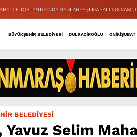
MAHALLE TOPLANTISINDA BAĞLARBAŞI MAHALLESİ SAKİNL
 Caddesi’nde Büyük Dönüşüm Başladı.
hir’le Yenileniyor.
BÜYÜKŞEHİR BELEDİYESİ
DULKADİROĞLU
ONİKİŞUBAT
Kırsalında 45 Milyonluk Yol Yatırımını Tamamladı.
şması’nda İkinci Etap Nefes Kesti.
addesi’nde Son Kat Asfalt Serimini Sürdürüyor.
Hacı Murat Caddesi’ni Asfalta Hazırlıyor.
lu Kırsalına Değer Katan Yol Yatırımı.
nda Eğlence ve Nostalji Bir Aradaydı.
ünü KAFUM’da Sahne Alacak.
HİR BELEDİYESİ
, Yavuz Selim Maha