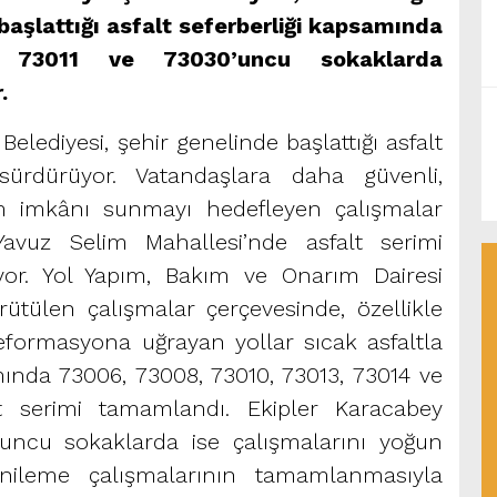
aşlattığı asfalt seferberliği kapsamında
 73011 ve 73030’uncu sokaklarda
.
ediyesi, şehir genelinde başlattığı asfalt
k sürdürüyor. Vatandaşlara daha güvenli,
 imkânı sunmayı hedefleyen çalışmalar
avuz Selim Mahallesi’nde asfalt serimi
yor. Yol Yapım, Bakım ve Onarım Dairesi
rütülen çalışmalar çerçevesinde, özellikle
deformasyona uğrayan yollar sıcak asfaltla
ında 73006, 73008, 73010, 73013, 73014 ve
lt serimi tamamlandı. Ekipler Karacabey
’uncu sokaklarda ise çalışmalarını yoğun
enileme çalışmalarının tamamlanmasıyla