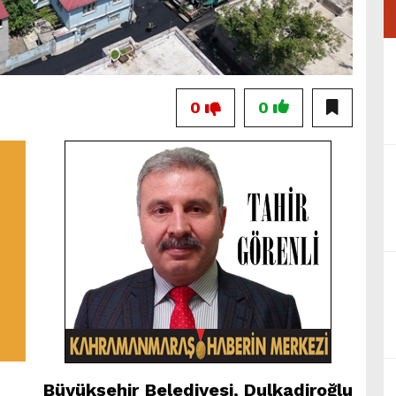
0
0
Büyükşehir Belediyesi, Dulkadiroğlu