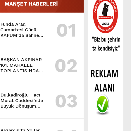
MANŞET HABERLERİ
01
Funda Arar,
Cumartesi Günü
KAFUM’da Sahne
Alacak.
02
BAŞKAN AKPINAR
101. MAHALLE
TOPLANTISINDA
BAĞLARBAŞI
MAHALLESİ
SAKİNLERİYLE
03
BULUŞTU.
Dulkadiroğlu Hacı
Murat Caddesi’nde
Büyük Dönüşüm
Başladı.
Pazarcık’ta Yollar