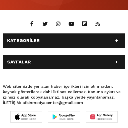
KATEGORİLER
ANASAYFA
GÜNDEM
SAYFALAR
SİYASET
EĞİTİM
SPOR
EKONOMİ
ANASAYFA
GÜNDEM
TEKNOLOJİ
3. SAYFA
SİYASET
EĞİTİM
Web sitemizde yer alan haber içerikleri izin alınmadan,
BÜYÜKŞEHİR BELEDİYESİ
DÜNYA
kaynak gösterilerek dahi iktibas edilemez. Kanuna aykırı ve
SPOR
EKONOMİ
FOTO GALERİ
KÜLTÜR SANAT
izinsiz olarak kopyalanamaz, başka yerde yayınlanamaz.
TEKNOLOJİ
3. SAYFA
İLETİŞİM: afsinmedyacenter@gmail.com
MAGAZİN
OTOMOBİL
BÜYÜKŞEHİR BELEDİYESİ
DÜNYA
SAĞLIK
VIDEO GALERİ
FOTO GALERİ
KÜLTÜR SANAT
YEREL HABERLER
KÜNYE
MAGAZİN
OTOMOBİL
İLETİŞİM