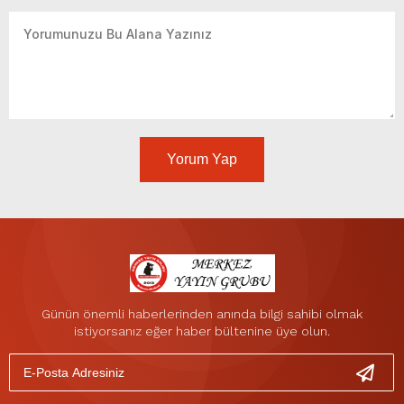
Yorum Yap
Günün önemli haberlerinden anında bilgi sahibi olmak
istiyorsanız eğer haber bültenine üye olun.