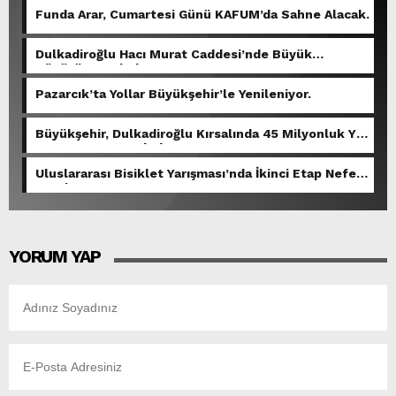
Funda Arar, Cumartesi Günü KAFUM’da Sahne Alacak.
Dulkadiroğlu Hacı Murat Caddesi’nde Büyük
Dönüşüm Başladı.
Pazarcık’ta Yollar Büyükşehir’le Yenileniyor.
Büyükşehir, Dulkadiroğlu Kırsalında 45 Milyonluk Yol
Yatırımını Tamamladı.
Uluslararası Bisiklet Yarışması’nda İkinci Etap Nefes
Kesti.
YORUM YAP