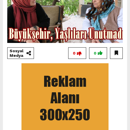
Sosyal
0
0
Medya