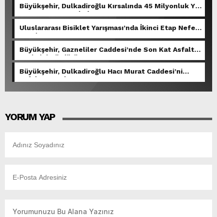
Büyükşehir, Dulkadiroğlu Kırsalında 45 Milyonluk Yol
Yatırımını Tamamladı.
Uluslararası Bisiklet Yarışması’nda İkinci Etap Nefes
Kesti.
Büyükşehir, Gazneliler Caddesi’nde Son Kat Asfalt
Serimini Sürdürüyor.
Büyükşehir, Dulkadiroğlu Hacı Murat Caddesi’ni
Asfalta Hazırlıyor.
YORUM YAP