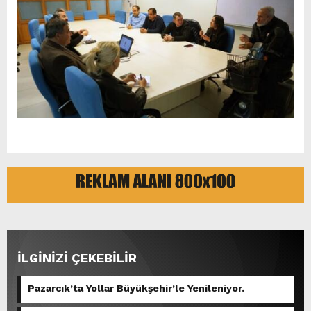
İLGİNİZİ ÇEKEBİLİR
Pazarcık’ta Yollar Büyükşehir’le Yenileniyor.