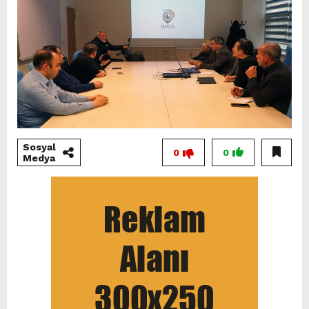
Sosyal
0
0
Medya