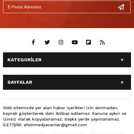
KATEGORİLER
ANASAYFA
GÜNDEM
SAYFALAR
SİYASET
EĞİTİM
SPOR
EKONOMİ
ANASAYFA
GÜNDEM
TEKNOLOJİ
3. SAYFA
SİYASET
EĞİTİM
Web sitemizde yer alan haber içerikleri izin alınmadan,
BÜYÜKŞEHİR BELEDİYESİ
DÜNYA
kaynak gösterilerek dahi iktibas edilemez. Kanuna aykırı ve
SPOR
EKONOMİ
FOTO GALERİ
KÜLTÜR SANAT
izinsiz olarak kopyalanamaz, başka yerde yayınlanamaz.
TEKNOLOJİ
3. SAYFA
İLETİŞİM: afsinmedyacenter@gmail.com
MAGAZİN
OTOMOBİL
BÜYÜKŞEHİR BELEDİYESİ
DÜNYA
SAĞLIK
VIDEO GALERİ