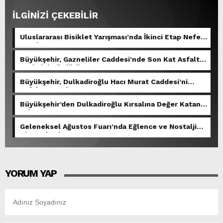
İLGİNİZİ ÇEKEBİLİR
Uluslararası Bisiklet Yarışması’nda İkinci Etap Nefes
Kesti.
Büyükşehir, Gazneliler Caddesi’nde Son Kat Asfalt
Serimini Sürdürüyor.
Büyükşehir, Dulkadiroğlu Hacı Murat Caddesi’ni
Asfalta Hazırlıyor.
Büyükşehir’den Dulkadiroğlu Kırsalına Değer Katan
Yol Yatırımı.
Geleneksel Ağustos Fuarı’nda Eğlence ve Nostalji
Bir Aradaydı.
YORUM YAP