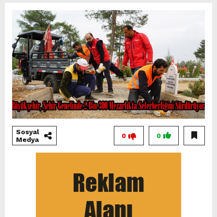
Sosyal
0
0
Medya