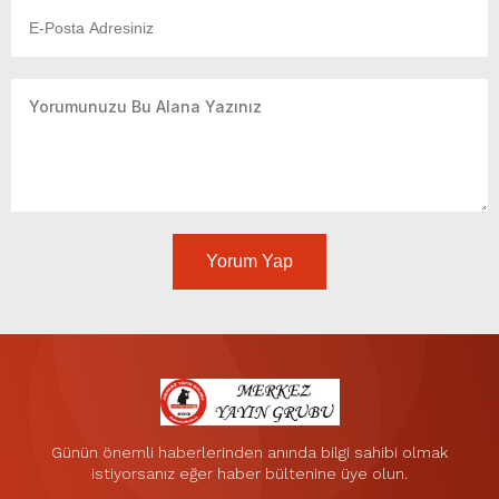
Yorum Yap
Günün önemli haberlerinden anında bilgi sahibi olmak
istiyorsanız eğer haber bültenine üye olun.