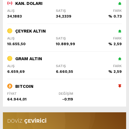
KAN. DOLARI
ALIŞ
SATIŞ
FARK
34,1883
34,2339
% 0.73
ÇEYREK ALTIN
ALIŞ
SATIŞ
FARK
10.655,50
10.889,99
% 2,59
GRAM ALTIN
ALIŞ
SATIŞ
FARK
6.659,69
6.660,55
% 2,59
BITCOIN
FİYAT
DEĞİŞİM
64.944,01
-0.119
DÖVİZ
ÇEVİRİCİ