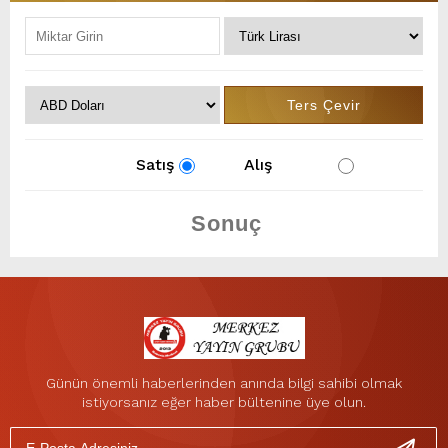
Satış
Alış
Günün önemli haberlerinden anında bilgi sahibi olmak
istiyorsanız eğer haber bültenine üye olun.