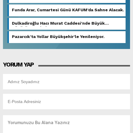
Sürdürüyor.
Funda Arar, Cumartesi Günü KAFUM’da Sahne Alacak.
Dulkadiroğlu Hacı Murat Caddesi’nde Büyük
Dönüşüm Başladı.
Pazarcık’ta Yollar Büyükşehir’le Yenileniyor.
YORUM YAP