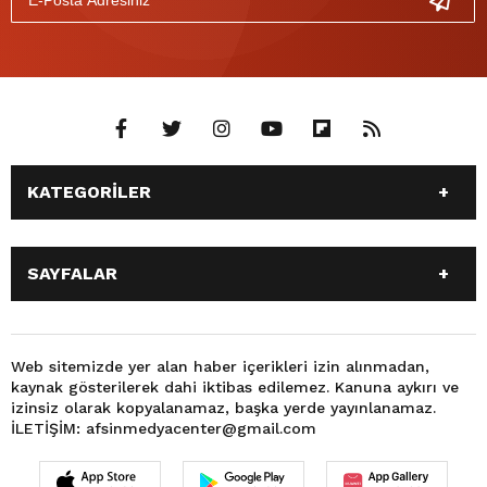
KATEGORİLER
ANASAYFA
GÜNDEM
SAYFALAR
SİYASET
EĞİTİM
SPOR
EKONOMİ
ANASAYFA
GÜNDEM
TEKNOLOJİ
3. SAYFA
SİYASET
EĞİTİM
Web sitemizde yer alan haber içerikleri izin alınmadan,
BÜYÜKŞEHİR BELEDİYESİ
DÜNYA
kaynak gösterilerek dahi iktibas edilemez. Kanuna aykırı ve
SPOR
EKONOMİ
FOTO GALERİ
KÜLTÜR SANAT
izinsiz olarak kopyalanamaz, başka yerde yayınlanamaz.
TEKNOLOJİ
3. SAYFA
İLETİŞİM: afsinmedyacenter@gmail.com
MAGAZİN
OTOMOBİL
BÜYÜKŞEHİR BELEDİYESİ
DÜNYA
SAĞLIK
VIDEO GALERİ
FOTO GALERİ
KÜLTÜR SANAT