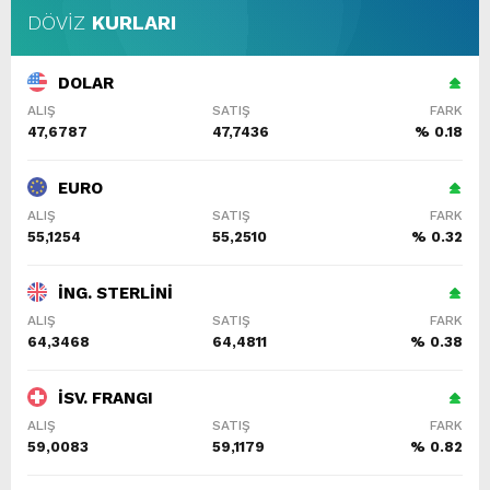
DÖVİZ
KURLARI
DOLAR
ALIŞ
SATIŞ
FARK
47,6787
47,7436
% 0.18
EURO
ALIŞ
SATIŞ
FARK
55,1254
55,2510
% 0.32
İNG. STERLİNİ
ALIŞ
SATIŞ
FARK
64,3468
64,4811
% 0.38
İSV. FRANGI
ALIŞ
SATIŞ
FARK
59,0083
59,1179
% 0.82