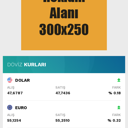
DÖVİZ
KURLARI
DOLAR
ALIŞ
SATIŞ
FARK
47,6787
47,7436
% 0.18
EURO
ALIŞ
SATIŞ
FARK
55,1254
55,2510
% 0.32