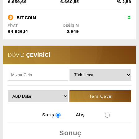
6.659,69
6.660,55
% 2,59
BITCOIN
FİYAT
DEĞİŞİM
64.926,14
0.949
DÖVİZ
ÇEVİRİCİ
Satış
Alış