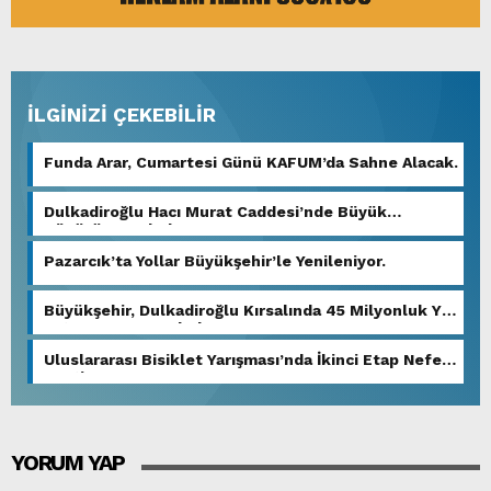
İLGİNİZİ ÇEKEBİLİR
Funda Arar, Cumartesi Günü KAFUM’da Sahne Alacak.
Dulkadiroğlu Hacı Murat Caddesi’nde Büyük
Dönüşüm Başladı.
Pazarcık’ta Yollar Büyükşehir’le Yenileniyor.
Büyükşehir, Dulkadiroğlu Kırsalında 45 Milyonluk Yol
Yatırımını Tamamladı.
Uluslararası Bisiklet Yarışması’nda İkinci Etap Nefes
Kesti.
YORUM YAP