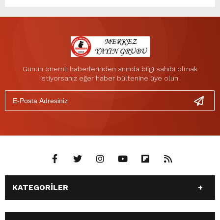
Günün önemli haberlerinden anında bilgi sahibi olmak
istiyorsanız eğer haber bültenine üye olun.
KATEGORİLER
ANASAYFA
GÜNDEM