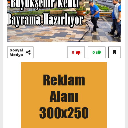
Sosyal
0
0
Medya