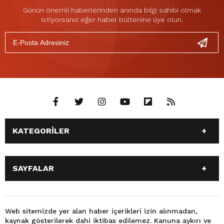
Günün önemli haberlerinden anında bilgi sahibi olmak
istiyorsanız eğer haber bültenine üye olun.
KATEGORİLER
ANASAYFA
GÜNDEM
SAYFALAR
SİYASET
EĞİTİM
SPOR
EKONOMİ
ANASAYFA
GÜNDEM
TEKNOLOJİ
3. SAYFA
SİYASET
EĞİTİM
Web sitemizde yer alan haber içerikleri izin alınmadan,
BÜYÜKŞEHİR BELEDİYESİ
DÜNYA
kaynak gösterilerek dahi iktibas edilemez. Kanuna aykırı ve
SPOR
EKONOMİ