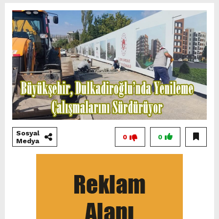
Sosyal
0
0
Medya