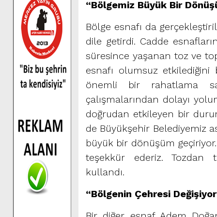
“Bölgemiz Büyük Bir Dönüş
Bölge esnafı da gerçekleşti
dile getirdi. Cadde esnaflar
süresince yaşanan toz ve t
esnafı olumsuz etkilediğini b
önemli bir rahatlama sağl
çalışmalarından dolayı yolum
doğrudan etkileyen bir duru
de Büyükşehir Belediyemiz asf
büyük bir dönüşüm geçiriyor.
teşekkür ederiz. Tozdan to
kullandı.
“Bölgenin Çehresi Değişiyor
Bir diğer esnaf Adem Doğa