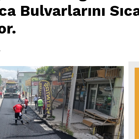
ca Bulvarlarını Sıc
or.
8