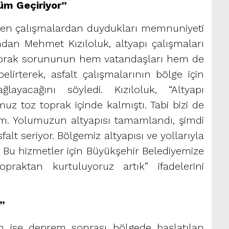
üm Geçiriyor”
rilen çalışmalardan duydukları memnuniyeti
ından Mehmet Kızıloluk, altyapı çalışmaları
oprak sorununun hem vatandaşları hem de
elirterek, asfalt çalışmalarının bölge için
ayacağını söyledi. Kızıloluk, “Altyapı
uz toz toprak içinde kalmıştı. Tabi bizi de
m. Yolumuzun altyapısı tamamlandı, şimdi
alt seriyor. Bölgemiz altyapısı ve yollarıyla
 Bu hizmetler için Büyükşehir Belediyemize
praktan kurtuluyoruz artık” ifadelerini
”
n ise deprem sonrası bölgede başlatılan