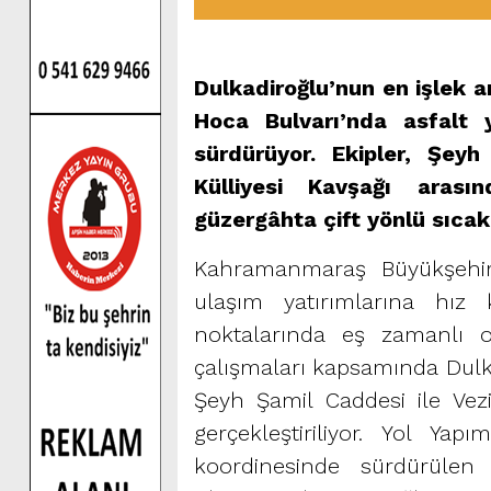
Dulkadiroğlu’nun en işlek a
Hoca Bulvarı’nda asfalt y
sürdürüyor. Ekipler, Şey
Külliyesi Kavşağı arası
güzergâhta çift yönlü sıcak 
Kahramanmaraş Büyükşehir 
ulaşım yatırımlarına hız
noktalarında eş zamanlı o
çalışmaları kapsamında Dulk
Şeyh Şamil Caddesi ile Vez
gerçekleştiriliyor. Yol Ya
koordinesinde sürdürülen 