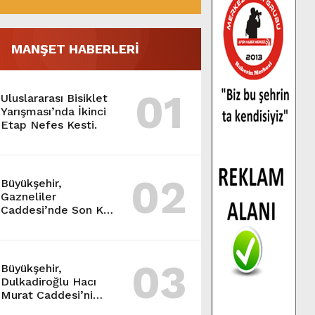
MANŞET HABERLERİ
01
Uluslararası Bisiklet
Yarışması’nda İkinci
Etap Nefes Kesti.
02
Büyükşehir,
Gazneliler
Caddesi’nde Son Kat
Asfalt Serimini
Sürdürüyor.
03
Büyükşehir,
Dulkadiroğlu Hacı
Murat Caddesi’ni
Asfalta Hazırlıyor.