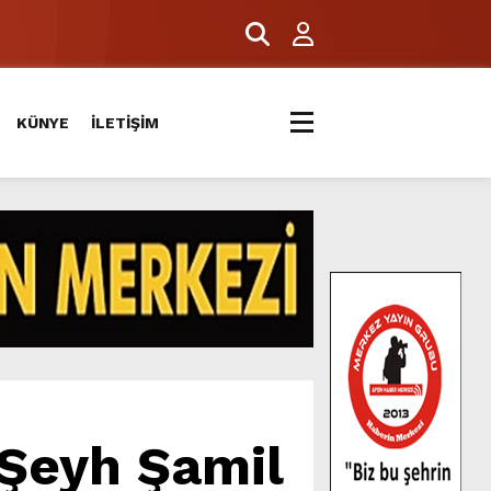
KÜNYE
İLETİŞİM
 Şeyh Şamil