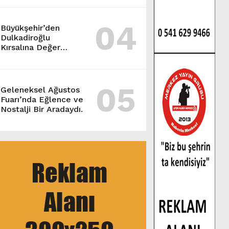
04
Büyükşehir’den
Dulkadiroğlu
Kırsalına Değer
Katan Yol Yatırımı.
05
Geleneksel Ağustos
Fuarı’nda Eğlence ve
Nostalji Bir Aradaydı.