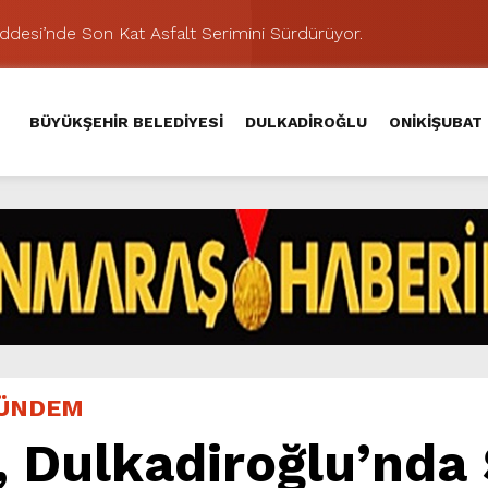
addesi’nde Son Kat Asfalt Serimini Sürdürüyor.
Hacı Murat Caddesi’ni Asfalta Hazırlıyor.
lu Kırsalına Değer Katan Yol Yatırımı.
BÜYÜKŞEHİR BELEDİYESİ
DULKADİROĞLU
ONİKİŞUBAT
nda Eğlence ve Nostalji Bir Aradaydı.
Yeni Düzenlemeyle Daha Akıcı Hale Geliyor.
ik Ziyafeti Yaşatacak.
stos Fuarı’nda Hayat Bulacak
nuvası, Salı Günü KAFUM – Ali Kayası Etabıyla Başlıyor.
iklere Unutulmaz Eğlence Yaşattı.
şması’nda İkinci Etap Nefes Kesti.
ÜNDEM
, Dulkadiroğlu’nda