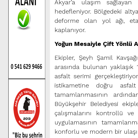
Akyar’a ulaşım sağlayan h
hedefleniyor. Bölgedeki altya
deforme olan yol ağı, eta
kaplanıyor.
Yoğun Mesaiyle Çift Yönlü 
Ekipler, Şeyh Şamil Kavşağı
arasında bulunan yaklaşık 1
asfalt serimi gerçekleştiri
istikametine doğru asfa
tamamlanmasının ardından 
Büyükşehir Belediyesi ekip
çalışmalarını kontrollü ve 
uygulamasının tamamlanmas
konforlu ve modern bir ulaşı