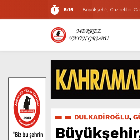
5:15
Büyükşehir, Gazneliler C
6:54
Büyükşehir, Dulkadiroğlu 
6:53
Büyükşehir’den Dulkadiroğ
6:50
Geleneksel Ağustos Fuarı’
6:48
Tevfik Kadıoğlu Kavşağı 
10:21
Dedublüman KAFUM’da Müz
16:31
Yeşilçam’ın Efsanesi Ağu
16:30
Uluslararası Bisiklet Tur
8:32
Büyükşehir, KAFUM’da Min
5:17
Uluslararası Bisiklet Yarı
DULKADİROĞLU
,
G
Büyükşehir