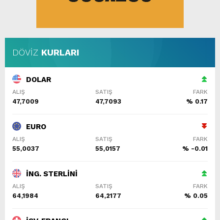
DÖVİZ
KURLARI
DOLAR
ALIŞ
SATIŞ
FARK
47,7009
47,7093
% 0.17
EURO
ALIŞ
SATIŞ
FARK
55,0037
55,0157
% -0.01
İNG. STERLİNİ
ALIŞ
SATIŞ
FARK
64,1984
64,2177
% 0.05