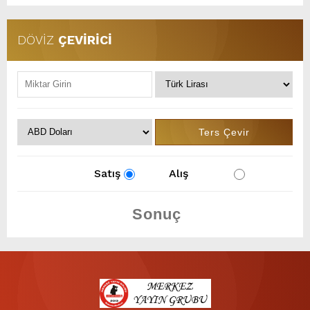
DÖVİZ
ÇEVİRİCİ
Satış
Alış