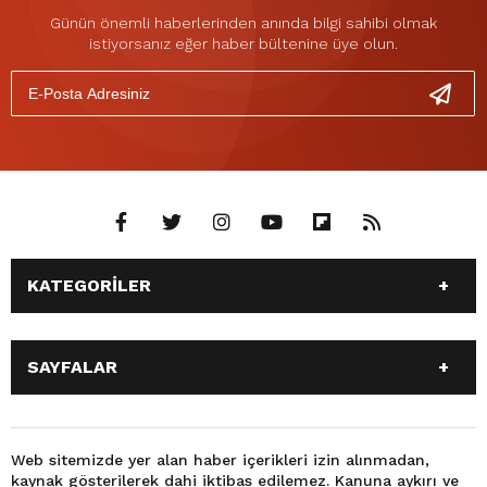
Günün önemli haberlerinden anında bilgi sahibi olmak
istiyorsanız eğer haber bültenine üye olun.
KATEGORİLER
ANASAYFA
GÜNDEM
SAYFALAR
SİYASET
EĞİTİM
SPOR
EKONOMİ
ANASAYFA
GÜNDEM
TEKNOLOJİ
3. SAYFA
SİYASET
EĞİTİM
Web sitemizde yer alan haber içerikleri izin alınmadan,
BÜYÜKŞEHİR BELEDİYESİ
DÜNYA
kaynak gösterilerek dahi iktibas edilemez. Kanuna aykırı ve
SPOR
EKONOMİ