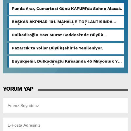
Funda Arar, Cumartesi Günü KAFUM’da Sahne Alacak.
BAŞKAN AKPINAR 101. MAHALLE TOPLANTISINDA
BAĞLARBAŞI MAHALLESİ SAKİNLERİYLE BULUŞTU.
Dulkadiroğlu Hacı Murat Caddesi’nde Büyük
Dönüşüm Başladı.
Pazarcık’ta Yollar Büyükşehir’le Yenileniyor.
Büyükşehir, Dulkadiroğlu Kırsalında 45 Milyonluk Yol
Yatırımını Tamamladı.
YORUM YAP