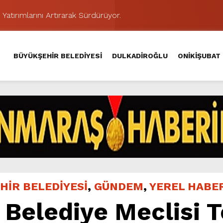
 Yatırımlarını Artırarak Sürdürüyor.
ünü KAFUM’da Sahne Alacak.
MAHALLE TOPLANTISINDA BAĞLARBAŞI MAHALLESİ SAKİNL
BÜYÜKŞEHİR BELEDİYESİ
DULKADİROĞLU
ONİKİŞUBAT
 Caddesi’nde Büyük Dönüşüm Başladı.
hir’le Yenileniyor.
Kırsalında 45 Milyonluk Yol Yatırımını Tamamladı.
şması’nda İkinci Etap Nefes Kesti.
addesi’nde Son Kat Asfalt Serimini Sürdürüyor.
Hacı Murat Caddesi’ni Asfalta Hazırlıyor.
ci Gününe Zakkum Damgası.
HİR BELEDİYESİ
,
GÜNDEM
,
YEREL HABE
Belediye Meclisi T