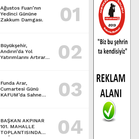
01
Ağustos Fuarı’nın
Yedinci Gününe
Zakkum Damgası.
02
Büyükşehir,
Andırın’da Yol
Yatırımlarını Artırarak
Sürdürüyor.
03
Funda Arar,
Cumartesi Günü
KAFUM’da Sahne
Alacak.
04
BAŞKAN AKPINAR
101. MAHALLE
TOPLANTISINDA
BAĞLARBAŞI