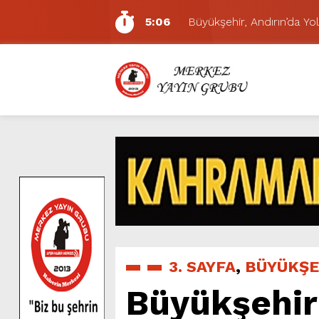
5:06
Büyükşehir, Andırın’da Yol
7:01
Funda Arar, Cumartesi G
6:19
BAŞKAN AKPINAR 101. 
6:17
Dulkadiroğlu Hacı Murat
11:14
Pazarcık’ta Yollar Büyükşe
11:10
Büyükşehir, Dulkadiroğlu 
5:17
Uluslararası Bisiklet Yarı
5:15
Büyükşehir, Gazneliler C
6:54
Büyükşehir, Dulkadiroğlu 
5:20
Ağustos Fuarı’nın Yedin
3. SAYFA
,
BÜYÜKŞE
Büyükşehir 