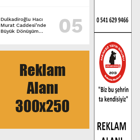
MAHALLESİ
SAKİNLERİYLE
05
BULUŞTU.
Dulkadiroğlu Hacı
Murat Caddesi’nde
Büyük Dönüşüm
Başladı.