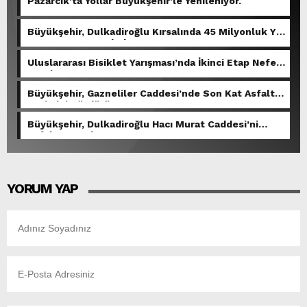
Pazarcık’ta Yollar Büyükşehir’le Yenileniyor.
Büyükşehir, Dulkadiroğlu Kırsalında 45 Milyonluk Yol
Yatırımını Tamamladı.
Uluslararası Bisiklet Yarışması’nda İkinci Etap Nefes
Kesti.
Büyükşehir, Gazneliler Caddesi’nde Son Kat Asfalt
Serimini Sürdürüyor.
Büyükşehir, Dulkadiroğlu Hacı Murat Caddesi’ni
Asfalta Hazırlıyor.
YORUM YAP