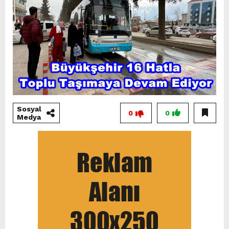
Sosyal
0
0
Medya