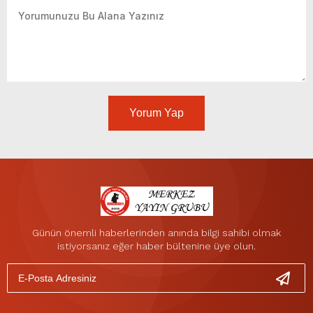
Yorum Yap
Günün önemli haberlerinden anında bilgi sahibi olmak
istiyorsanız eğer haber bültenine üye olun.