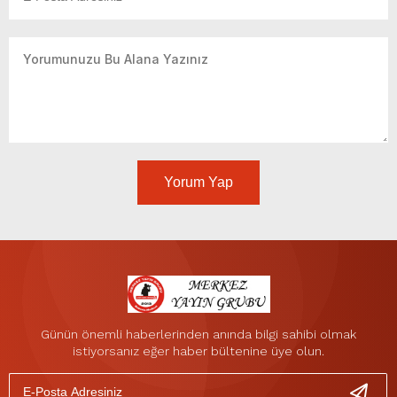
Yorum Yap
Günün önemli haberlerinden anında bilgi sahibi olmak
istiyorsanız eğer haber bültenine üye olun.