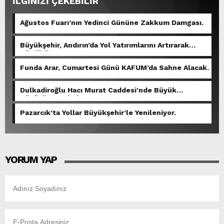
İLGİNİZİ ÇEKEBİLİR
Ağustos Fuarı’nın Yedinci Gününe Zakkum Damgası.
Büyükşehir, Andırın’da Yol Yatırımlarını Artırarak
Sürdürüyor.
Funda Arar, Cumartesi Günü KAFUM’da Sahne Alacak.
Dulkadiroğlu Hacı Murat Caddesi’nde Büyük
Dönüşüm Başladı.
Pazarcık’ta Yollar Büyükşehir’le Yenileniyor.
YORUM YAP