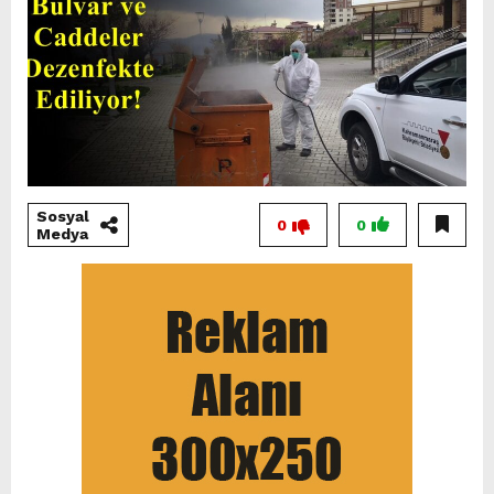
Sosyal
0
0
Medya