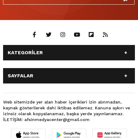
KATEGORİLER
ANASAYFA
GÜNDEM
SAYFALAR
SİYASET
EĞİTİM
SPOR
EKONOMİ
ANASAYFA
GÜNDEM
TEKNOLOJİ
3. SAYFA
SİYASET
EĞİTİM
Web sitemizde yer alan haber içerikleri izin alınmadan,
BÜYÜKŞEHİR BELEDİYESİ
DÜNYA
kaynak gösterilerek dahi iktibas edilemez. Kanuna aykırı ve
SPOR
EKONOMİ
FOTO GALERİ
KÜLTÜR SANAT
izinsiz olarak kopyalanamaz, başka yerde yayınlanamaz.
TEKNOLOJİ
3. SAYFA
İLETİŞİM: afsinmedyacenter@gmail.com
MAGAZİN
OTOMOBİL
BÜYÜKŞEHİR BELEDİYESİ
DÜNYA
SAĞLIK
VIDEO GALERİ
FOTO GALERİ
KÜLTÜR SANAT
YEREL HABERLER
KÜNYE