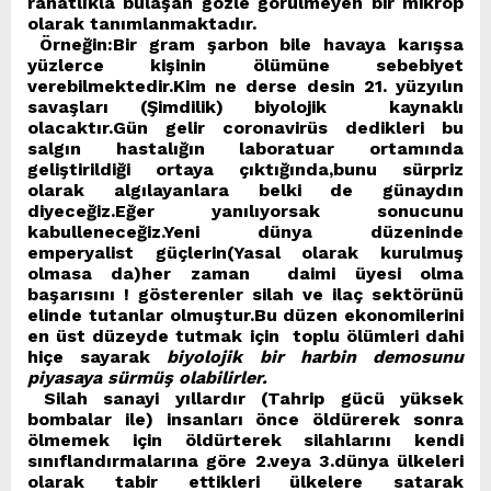
rahatlıkla bulaşan gözle görülmeyen bir mikrop
olarak tanımlanmaktadır.
Örneğin:Bir gram şarbon bile havaya karışsa
yüzlerce kişinin ölümüne sebebiyet
verebilmektedir.Kim ne derse desin 21. yüzyılın
savaşları (Şimdilik) biyolojik kaynaklı
olacaktır.Gün gelir coronavirüs dedikleri bu
salgın hastalığın laboratuar ortamında
geliştirildiği ortaya çıktığında,bunu sürpriz
olarak algılayanlara belki de günaydın
diyeceğiz.Eğer yanılıyorsak sonucunu
kabulleneceğiz.Yeni dünya düzeninde
emperyalist güçlerin(Yasal olarak kurulmuş
olmasa da)her zaman daimi üyesi olma
başarısını ! gösterenler silah ve ilaç sektörünü
elinde tutanlar olmuştur.Bu düzen ekonomilerini
en üst düzeyde tutmak için toplu ölümleri dahi
hiçe sayarak
biyolojik bir harbin demosunu
piyasaya sürmüş olabilirler.
Silah sanayi yıllardır (Tahrip gücü yüksek
bombalar ile) insanları önce öldürerek sonra
ölmemek için öldürterek silahlarını kendi
sınıflandırmalarına göre 2.veya 3.dünya ülkeleri
olarak tabir ettikleri ülkelere satarak