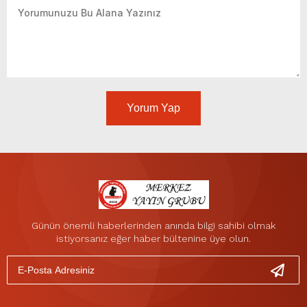
Yorum Yap
Günün önemli haberlerinden anında bilgi sahibi olmak
istiyorsanız eğer haber bültenine üye olun.