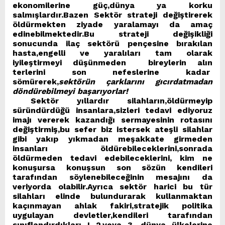
ekonomilerine güç,dünya ya korku
salmışlardır.Bazen Sektör strateji değiştirerek
öldürmekten ziyade yaralamayı da amaç
edinebilmektedir.Bu strateji değişikliği
sonucunda ilaç sektörü pençesine bırakılan
hasta,engelli ve yaralıları tam olarak
iyileştirmeyi düşünmeden bireylerin alın
terlerini son nefeslerine kadar
sömürerek,
sektörün çarklarını gıcırdatmadan
döndürebilmeyi başarıyorlar!
Sektör yıllardır silahların,öldürmeyip
süründürdüğü insanlara,sizleri tedavi ediyoruz
imajı vererek kazandığı sermayesinin rotasını
değiştirmiş,bu sefer biz istersek ateşli silahlar
gibi yakıp yıkmadan meşakkate girmeden
insanları öldürebileceklerini,sonrada
öldürmeden tedavi edebileceklerini, kim ne
konuşursa konuşsun son sözün kendileri
tarafından söylenebileceğinin mesajını da
veriyorda olabilir.Ayrıca sektör harici bu tür
silahları elinde bulundurarak kullanmaktan
kaçınmayan ahlak fakiri,stratejik politika
uygulayan devletler,kendileri tarafından
sınıflandırdıkları ! 2.veya 3. dünya ülkelerine