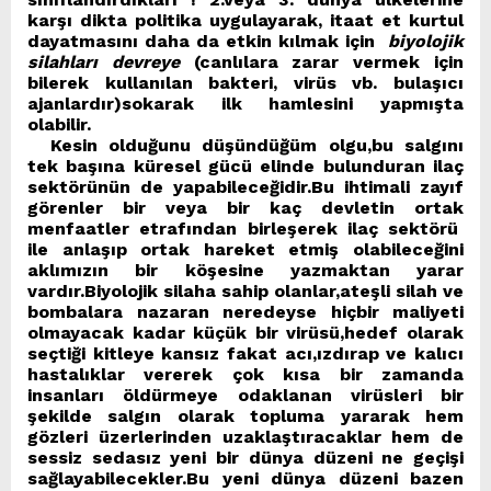
karşı dikta politika uygulayarak, itaat et kurtul
dayatmasını daha da etkin kılmak için
biyolojik
silahları devreye
(canlılara zarar vermek için
bilerek kullanılan bakteri, virüs vb. bulaşıcı
ajanlardır)sokarak ilk hamlesini yapmışta
olabilir.
Kesin olduğunu düşündüğüm olgu,bu salgını
tek başına küresel gücü elinde bulunduran ilaç
sektörünün de yapabileceğidir.Bu ihtimali zayıf
görenler bir veya bir kaç devletin ortak
menfaatler etrafından birleşerek ilaç sektörü
ile anlaşıp ortak hareket etmiş olabileceğini
aklımızın bir köşesine yazmaktan yarar
vardır.Biyolojik silaha sahip olanlar,ateşli silah ve
bombalara nazaran neredeyse hiçbir maliyeti
olmayacak kadar küçük bir virüsü,hedef olarak
seçtiği kitleye kansız fakat acı,ızdırap ve kalıcı
hastalıklar vererek çok kısa bir zamanda
insanları öldürmeye odaklanan virüsleri bir
şekilde salgın olarak topluma yararak hem
gözleri üzerlerinden uzaklaştıracaklar hem de
sessiz sedasız yeni bir dünya düzeni ne geçişi
sağlayabilecekler.Bu yeni dünya düzeni bazen