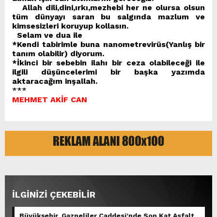
Allah dili,dini,ırkı,mezhebi her ne olursa olsun
tüm dünyayı saran bu salgında mazlum ve
kimsesizleri koruyup kollasın.
Selam ve dua ile
*Kendi tabirimle buna nanometrevirüs(Yanlış bir
tanım olabilir) diyorum.
*İkinci bir sebebin ilahı bir ceza olabileceği ile
ilgili düşüncelerimi bir başka yazımda
aktaracağım inşallah.
***
MEHMET AKİF CAN
İLGİNİZİ ÇEKEBİLİR
Büyükşehir, Gazneliler Caddesi’nde Son Kat Asfalt