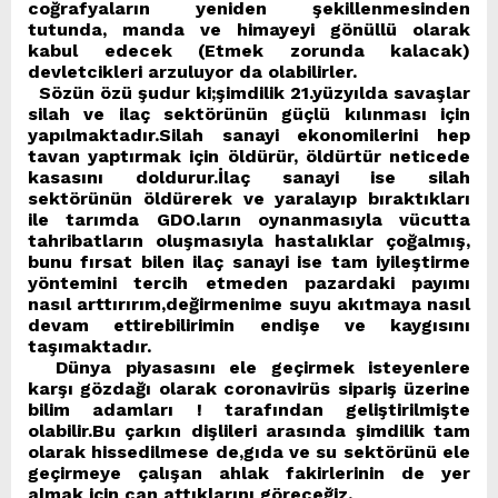
coğrafyaların yeniden şekillenmesinden
tutunda, manda ve himayeyi gönüllü olarak
kabul edecek (Etmek zorunda kalacak)
devletcikleri arzuluyor da olabilirler.
Sözün özü şudur ki;şimdilik 21.yüzyılda savaşlar
silah ve ilaç sektörünün güçlü kılınması için
yapılmaktadır.Silah sanayi ekonomilerini hep
tavan yaptırmak için öldürür, öldürtür neticede
kasasını doldurur.İlaç sanayi ise silah
sektörünün öldürerek ve yaralayıp bıraktıkları
ile tarımda GDO.ların oynanmasıyla vücutta
tahribatların oluşmasıyla hastalıklar çoğalmış,
bunu fırsat bilen ilaç sanayi ise tam iyileştirme
yöntemini tercih etmeden pazardaki payımı
nasıl arttırırım,değirmenime suyu akıtmaya nasıl
devam ettirebilirimin endişe ve kaygısını
taşımaktadır.
Dünya piyasasını ele geçirmek isteyenlere
karşı gözdağı olarak coronavirüs sipariş üzerine
bilim adamları ! tarafından geliştirilmişte
olabilir.Bu çarkın dişlileri arasında şimdilik tam
olarak hissedilmese de,gıda ve su sektörünü ele
geçirmeye çalışan ahlak fakirlerinin de yer
almak için can attıklarını göreceğiz.