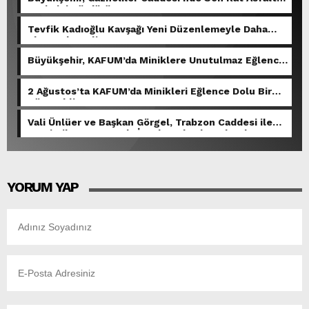
Serimini Sürdürüyor.
Tevfik Kadıoğlu Kavşağı Yeni Düzenlemeyle Daha
Akıcı Hale Geliyor.
Büyükşehir, KAFUM’da Miniklere Unutulmaz Eğlence
Yaşattı.
2 Ağustos’ta KAFUM’da Minikleri Eğlence Dolu Bir
Gün Bekliyor.
Vali Ünlüer ve Başkan Görgel, Trabzon Caddesi ile
Demirciler Çarşısı’nda İncelemelerde Bulundu.
YORUM YAP