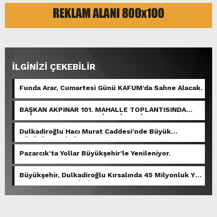
İLGİNİZİ ÇEKEBİLİR
Funda Arar, Cumartesi Günü KAFUM’da Sahne Alacak.
BAŞKAN AKPINAR 101. MAHALLE TOPLANTISINDA
BAĞLARBAŞI MAHALLESİ SAKİNLERİYLE BULUŞTU.
Dulkadiroğlu Hacı Murat Caddesi’nde Büyük
Dönüşüm Başladı.
Pazarcık’ta Yollar Büyükşehir’le Yenileniyor.
Büyükşehir, Dulkadiroğlu Kırsalında 45 Milyonluk Yol
Yatırımını Tamamladı.