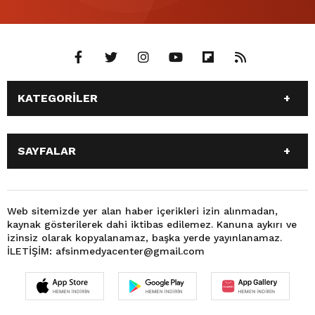
KATEGORİLER
ANASAYFA
GÜNDEM
SAYFALAR
SİYASET
EĞİTİM
SPOR
EKONOMİ
ANASAYFA
GÜNDEM
TEKNOLOJİ
3. SAYFA
SİYASET
EĞİTİM
Web sitemizde yer alan haber içerikleri izin alınmadan,
BÜYÜKŞEHİR BELEDİYESİ
DÜNYA
kaynak gösterilerek dahi iktibas edilemez. Kanuna aykırı ve
SPOR
EKONOMİ
FOTO GALERİ
KÜLTÜR SANAT
izinsiz olarak kopyalanamaz, başka yerde yayınlanamaz.
TEKNOLOJİ
3. SAYFA
İLETİŞİM: afsinmedyacenter@gmail.com
MAGAZİN
OTOMOBİL
BÜYÜKŞEHİR BELEDİYESİ
DÜNYA
SAĞLIK
VIDEO GALERİ
FOTO GALERİ
KÜLTÜR SANAT
YEREL HABERLER
KÜNYE
MAGAZİN
OTOMOBİL
İLETİŞİM