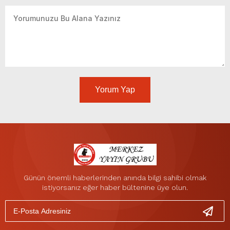
Yorum Yap
Günün önemli haberlerinden anında bilgi sahibi olmak
istiyorsanız eğer haber bültenine üye olun.