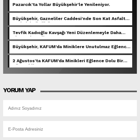
Pazarcık’ta Yollar Büyükşehir’le Yenileniyor.
Büyükşehir, Gazneliler Caddesi’nde Son Kat Asfalt
Serimini Sürdürüyor.
Tevfik Kadıoğlu Kavşağı Yeni Düzenlemeyle Daha
Akıcı Hale Geliyor.
Büyükşehir, KAFUM’da Miniklere Unutulmaz Eğlence
Yaşattı.
2 Ağustos’ta KAFUM’da Minikleri Eğlence Dolu Bir
Gün Bekliyor.
YORUM YAP