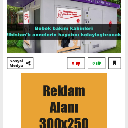
Sosyal
0
0
Medya