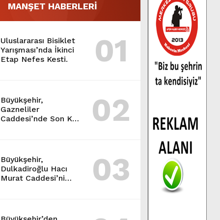
MANŞET HABERLERİ
01
Uluslararası Bisiklet
Yarışması’nda İkinci
Etap Nefes Kesti.
02
Büyükşehir,
Gazneliler
Caddesi’nde Son Kat
Asfalt Serimini
Sürdürüyor.
03
Büyükşehir,
Dulkadiroğlu Hacı
Murat Caddesi’ni
Asfalta Hazırlıyor.
Büyükşehir’den