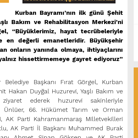
Kurban Bayramı’nın ilk günü Şehit
şlı Bakım ve Rehabilitasyon Merkezi’ni
l, “Büyüklerimiz, hayat tecrübeleriyle
 en değerli emanetleridir. Büyükşehir
an onların yanında olmaya, ihtiyaçlarını
 yalnız hissettirmemeye gayret ediyoruz”
Belediye Başkanı Fırat Görgel, Kurban
it Hakan Duyğal Huzurevi, Yaşlı Bakım ve
 ziyaret ederek huzurevi sakinleriyle
em Ünlüer, 66. Hükümet Tarım ve Orman
ci, AK Parti Kahramanmaraş Milletvekilleri
tlu, AK Parti İl Başkanı Muhammed Burak
şkanı Ahmet Sinan Gökşen ve AK Parti