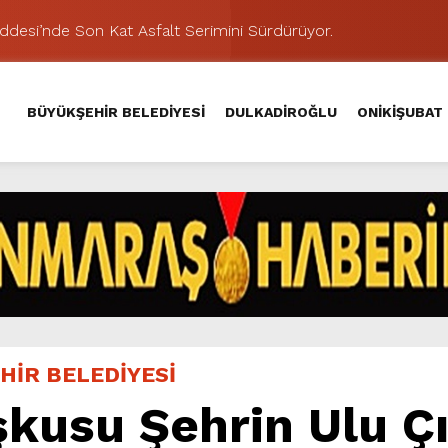
addesi’nde Son Kat Asfalt Serimini Sürdürüyor.
Hacı Murat Caddesi’ni Asfalta Hazırlıyor.
lu Kırsalına Değer Katan Yol Yatırımı.
BÜYÜKŞEHİR BELEDİYESİ
DULKADİROĞLU
ONİKİŞUBAT
nda Eğlence ve Nostalji Bir Aradaydı.
Yeni Düzenlemeyle Daha Akıcı Hale Geliyor.
ik Ziyafeti Yaşatacak.
stos Fuarı’nda Hayat Bulacak
nuvası, Salı Günü KAFUM – Ali Kayası Etabıyla Başlıyor.
iklere Unutulmaz Eğlence Yaşattı.
şması’nda İkinci Etap Nefes Kesti.
HİR BELEDİYESİ
kusu Şehrin Ulu Çı