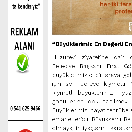
“Büyüklerimiz En Değerli E
Huzurevi ziyaretine dair 
Belediye Başkanı Fırat Gö
büyüklerimizle bir araya ge
için son derece kıymetli.
kıymetli büyüklerimizin y
gönüllerine dokunabilmek 
Büyüklerimiz, hayat tecrübel
emanetleridir. Büyükşehir Be
olmaya, ihtiyaçlarını karşıl