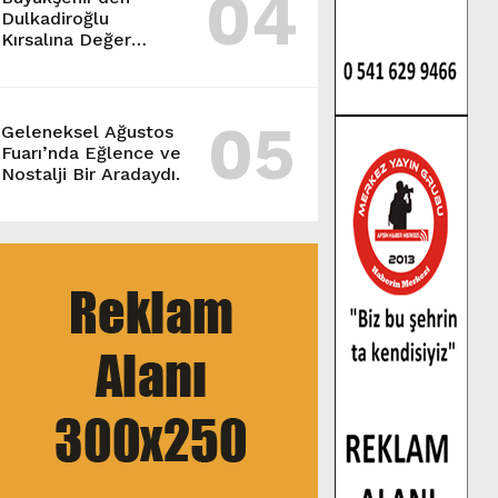
04
Dulkadiroğlu
Kırsalına Değer
Katan Yol Yatırımı.
05
Geleneksel Ağustos
Fuarı’nda Eğlence ve
Nostalji Bir Aradaydı.