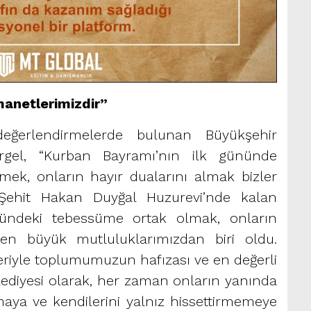
manetlerimizdir”
değerlendirmelerde bulunan Büyükşehir
rgel, “Kurban Bayramı’nın ilk gününde
lmek, onların hayır dualarını almak bizler
 Şehit Hakan Duyğal Huzurevi’nde kalan
üzündeki tebessüme ortak olmak, onların
en büyük mutluluklarımızdan biri oldu.
eriyle toplumumuzun hafızası ve en değerli
lediyesi olarak, her zaman onların yanında
amaya ve kendilerini yalnız hissettirmemeye