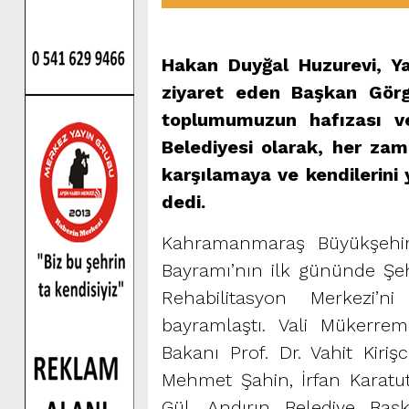
Hakan Duyğal Huzurevi, Ya
ziyaret eden Başkan Görge
toplumumuzun hafızası ve
Belediyesi olarak, her zam
karşılamaya ve kendilerini
dedi.
Kahramanmaraş Büyükşehir 
Bayramı’nın ilk gününde Şeh
Rehabilitasyon Merkezi’ni
bayramlaştı. Vali Mükerr
Bakanı Prof. Dr. Vahit Kiriş
Mehmet Şahin, İrfan Karatu
Gül, Andırın Belediye Ba