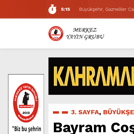
5:15
Büyükşehir, Gazneliler C
6:54
Büyükşehir, Dulkadiroğlu 
6:53
Büyükşehir’den Dulkadiroğ
6:50
Geleneksel Ağustos Fuarı’
6:48
Tevfik Kadıoğlu Kavşağı 
10:21
Dedublüman KAFUM’da Müz
16:31
Yeşilçam’ın Efsanesi Ağu
16:30
Uluslararası Bisiklet Tur
8:32
Büyükşehir, KAFUM’da Min
5:17
Uluslararası Bisiklet Yarı
3. SAYFA
,
BÜYÜKŞE
Bayram Coş