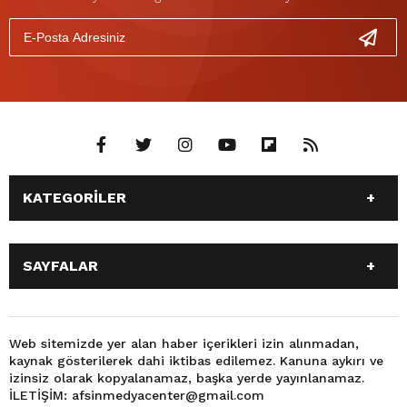
KATEGORİLER
ANASAYFA
GÜNDEM
SAYFALAR
SİYASET
EĞİTİM
SPOR
EKONOMİ
ANASAYFA
GÜNDEM
TEKNOLOJİ
3. SAYFA
SİYASET
EĞİTİM
Web sitemizde yer alan haber içerikleri izin alınmadan,
BÜYÜKŞEHİR BELEDİYESİ
DÜNYA
kaynak gösterilerek dahi iktibas edilemez. Kanuna aykırı ve
SPOR
EKONOMİ
FOTO GALERİ
KÜLTÜR SANAT
izinsiz olarak kopyalanamaz, başka yerde yayınlanamaz.
TEKNOLOJİ
3. SAYFA
İLETİŞİM: afsinmedyacenter@gmail.com
MAGAZİN
OTOMOBİL