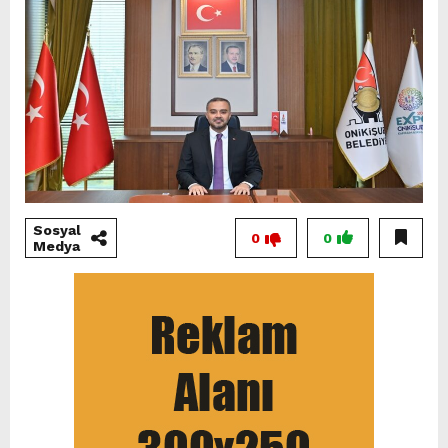
Sosyal
0
0
Medya