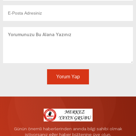
Yorum Yap
Günün önemli haberlerinden anında bilgi sahibi olmak
istiyorsanız eğer haber bültenine üye olun.