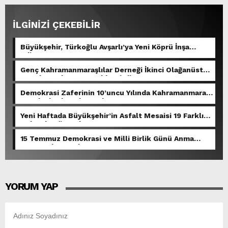
İLGİNİZİ ÇEKEBİLİR
Büyükşehir, Türkoğlu Avşarlı’ya Yeni Köprü İnşa
Ediyor.
Genç Kahramanmaraşlılar Derneği İkinci Olağanüstü
Genel Kurulunu Gerçekleştirdi.
Demokrasi Zaferinin 10’uncu Yılında Kahramanmaraş
Meydanlarda Buluşacak.
Yeni Haftada Büyükşehir’in Asfalt Mesaisi 19 Farklı
Noktada Sürecek.
15 Temmuz Demokrasi ve Milli Birlik Günü Anma
Programları Başlıyor.
YORUM YAP