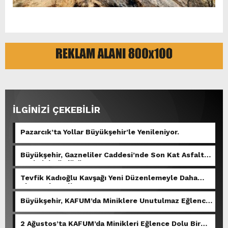
İLGİNİZİ ÇEKEBİLİR
Pazarcık’ta Yollar Büyükşehir’le Yenileniyor.
Büyükşehir, Gazneliler Caddesi’nde Son Kat Asfalt
Serimini Sürdürüyor.
Tevfik Kadıoğlu Kavşağı Yeni Düzenlemeyle Daha
Akıcı Hale Geliyor.
Büyükşehir, KAFUM’da Miniklere Unutulmaz Eğlence
Yaşattı.
2 Ağustos’ta KAFUM’da Minikleri Eğlence Dolu Bir