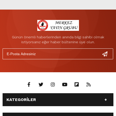
Günün önemli haberlerinden anında bilgi sahibi olmak
istiyorsanız eğer haber bültenine üye olun.
KATEGORİLER
ANASAYFA
GÜNDEM