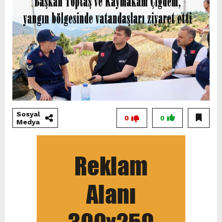
Sosyal
0
0
Medya