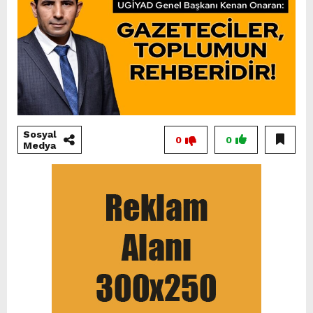
Sosyal
0
0
Medya