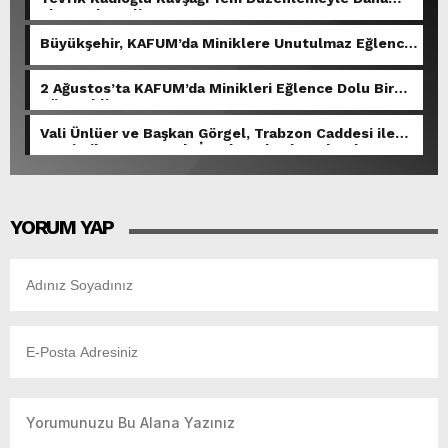
Akıcı Hale Geliyor.
Büyükşehir, KAFUM’da Miniklere Unutulmaz Eğlence
Yaşattı.
2 Ağustos’ta KAFUM’da Minikleri Eğlence Dolu Bir
Gün Bekliyor.
Vali Ünlüer ve Başkan Görgel, Trabzon Caddesi ile
Demirciler Çarşısı’nda İncelemelerde Bulundu.
YORUM YAP