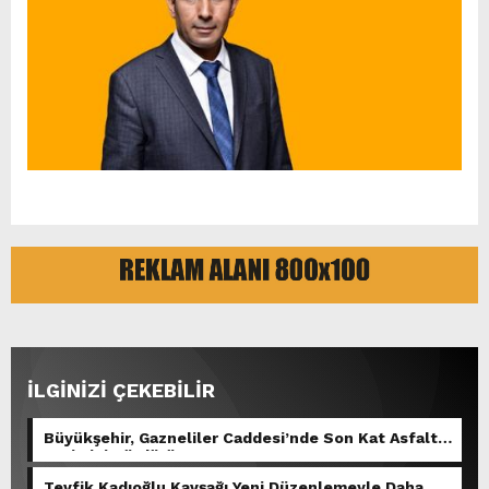
İLGİNİZİ ÇEKEBİLİR
Büyükşehir, Gazneliler Caddesi’nde Son Kat Asfalt
Serimini Sürdürüyor.
Tevfik Kadıoğlu Kavşağı Yeni Düzenlemeyle Daha