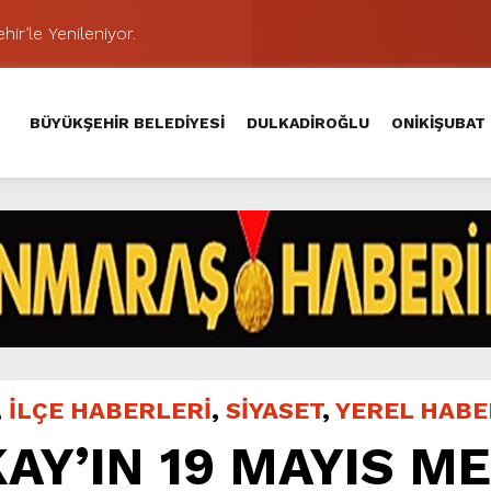
hir’le Yenileniyor.
Kırsalında 45 Milyonluk Yol Yatırımını Tamamladı.
şması’nda İkinci Etap Nefes Kesti.
BÜYÜKŞEHİR BELEDİYESİ
DULKADİROĞLU
ONİKİŞUBAT
addesi’nde Son Kat Asfalt Serimini Sürdürüyor.
Hacı Murat Caddesi’ni Asfalta Hazırlıyor.
lu Kırsalına Değer Katan Yol Yatırımı.
nda Eğlence ve Nostalji Bir Aradaydı.
Yeni Düzenlemeyle Daha Akıcı Hale Geliyor.
ik Ziyafeti Yaşatacak.
 Caddesi’nde Büyük Dönüşüm Başladı.
,
İLÇE HABERLERİ
,
SİYASET
,
YEREL HAB
AY’IN 19 MAYIS ME