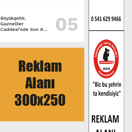
05
Büyükşehir,
Gazneliler
Caddesi’nde Son Kat
Asfalt Serimini
Sürdürüyor.