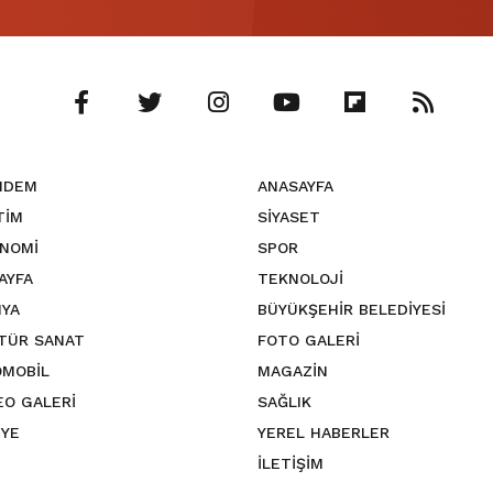
NDEM
ANASAYFA
TİM
SİYASET
NOMİ
SPOR
SAYFA
TEKNOLOJİ
YA
BÜYÜKŞEHİR BELEDİYESİ
TÜR SANAT
FOTO GALERİ
MOBİL
MAGAZİN
EO GALERİ
SAĞLIK
YE
YEREL HABERLER
İLETİŞİM