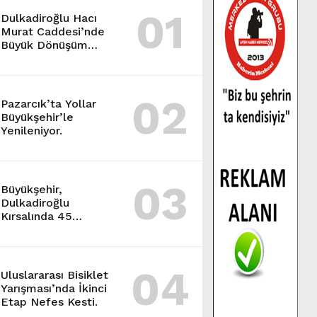
01
Dulkadiroğlu Hacı
Murat Caddesi’nde
Büyük Dönüşüm
Başladı.
02
Pazarcık’ta Yollar
Büyükşehir’le
Yenileniyor.
03
Büyükşehir,
Dulkadiroğlu
Kırsalında 45
Milyonluk Yol
Yatırımını Tamamladı.
04
Uluslararası Bisiklet
Yarışması’nda İkinci
Etap Nefes Kesti.