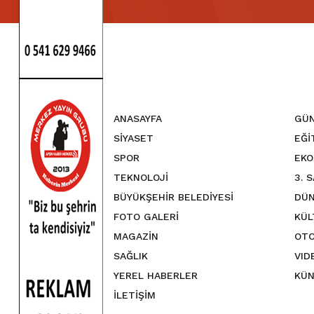
ANASAYFA
GÜ
SİYASET
EĞİ
SPOR
EKO
TEKNOLOJİ
3. 
BÜYÜKŞEHİR BELEDİYESİ
DÜN
FOTO GALERİ
KÜL
MAGAZİN
OTO
SAĞLIK
VID
YEREL HABERLER
KÜN
İLETİŞİM