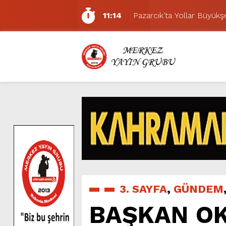
11:14
Pazarcık’ta Yollar Büyükşe
11:10
Büyükşehir, Dulkadiroğlu 
5:17
Uluslararası Bisiklet Yarı
5:15
Büyükşehir, Gazneliler C
6:54
Büyükşehir, Dulkadiroğlu 
6:53
Büyükşehir’den Dulkadiroğ
6:50
Geleneksel Ağustos Fuarı’
6:48
Tevfik Kadıoğlu Kavşağı 
10:21
Dedublüman KAFUM’da Müz
6:17
Dulkadiroğlu Hacı Murat
3. SAYFA
,
GÜNDEM
BAŞKAN OK