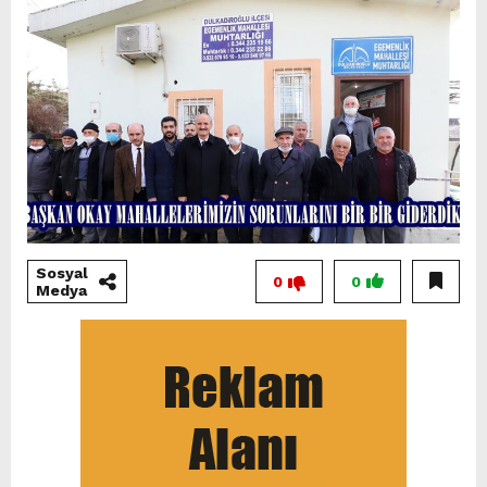
Sosyal
0
0
Medya