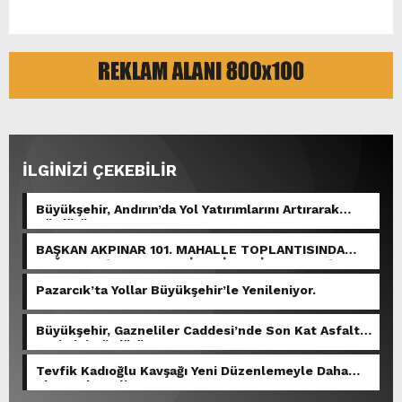
İLGİNİZİ ÇEKEBİLİR
Büyükşehir, Andırın’da Yol Yatırımlarını Artırarak
Sürdürüyor.
BAŞKAN AKPINAR 101. MAHALLE TOPLANTISINDA
BAĞLARBAŞI MAHALLESİ SAKİNLERİYLE BULUŞTU.
Pazarcık’ta Yollar Büyükşehir’le Yenileniyor.
Büyükşehir, Gazneliler Caddesi’nde Son Kat Asfalt
Serimini Sürdürüyor.
Tevfik Kadıoğlu Kavşağı Yeni Düzenlemeyle Daha
Akıcı Hale Geliyor.