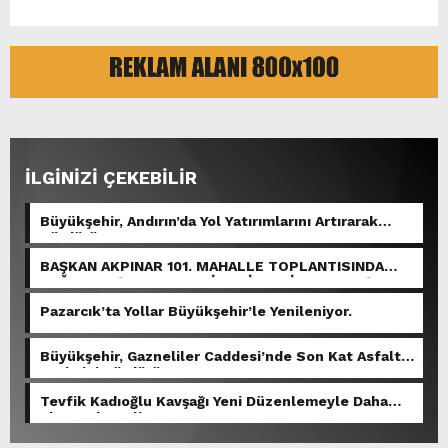
İLGİNİZİ ÇEKEBİLİR
Büyükşehir, Andırın’da Yol Yatırımlarını Artırarak
Sürdürüyor.
BAŞKAN AKPINAR 101. MAHALLE TOPLANTISINDA
BAĞLARBAŞI MAHALLESİ SAKİNLERİYLE BULUŞTU.
Pazarcık’ta Yollar Büyükşehir’le Yenileniyor.
Büyükşehir, Gazneliler Caddesi’nde Son Kat Asfalt
Serimini Sürdürüyor.
Tevfik Kadıoğlu Kavşağı Yeni Düzenlemeyle Daha
Akıcı Hale Geliyor.