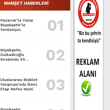
MANŞET HABERLERİ
01
Pazarcık’ta Yollar
Büyükşehir’le
Yenileniyor.
02
Büyükşehir,
Dulkadiroğlu
Kırsalında 45
Milyonluk Yol
Yatırımını Tamamladı.
03
Uluslararası Bisiklet
Yarışması’nda İkinci
Etap Nefes Kesti.
Büyükşehir,