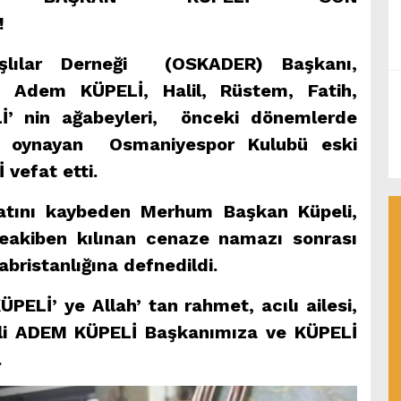
!
şlılar Derneği (OSKADER) Başkanı,
ibi Adem KÜPELİ,
Halil, Rüstem, Fatih,
 nin ağabeyleri, önceki dönemlerde
de oynayan Osmaniyespor Kulubü eski
 vefat etti.
yatını kaybeden Merhum Başkan Küpeli,
akiben kılınan cenaze namazı sonrası
bristanlığına defnedildi.
PELİ’ ye Allah’ tan rahmet, acılı ailesi,
li ADEM KÜPELİ Başkanımıza ve KÜPELİ
.