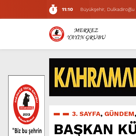
11:10
Büyükşehir, Dulkadiroğlu 
5:17
Uluslararası Bisiklet Yarı
5:15
Büyükşehir, Gazneliler C
6:54
Büyükşehir, Dulkadiroğlu 
6:53
Büyükşehir’den Dulkadiroğ
6:50
Geleneksel Ağustos Fuarı’
6:48
Tevfik Kadıoğlu Kavşağı 
10:21
Dedublüman KAFUM’da Müz
16:31
Yeşilçam’ın Efsanesi Ağu
11:14
Pazarcık’ta Yollar Büyükşe
3. SAYFA
,
GÜNDEM
BAŞKAN KÜ