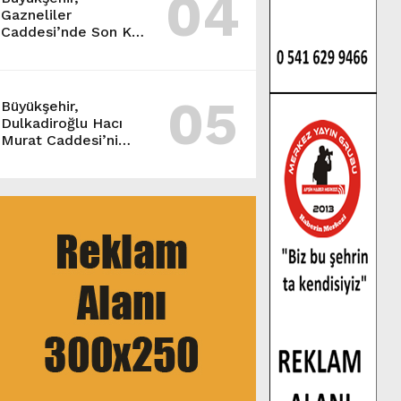
04
Gazneliler
Caddesi’nde Son Kat
Asfalt Serimini
Sürdürüyor.
05
Büyükşehir,
Dulkadiroğlu Hacı
Murat Caddesi’ni
Asfalta Hazırlıyor.