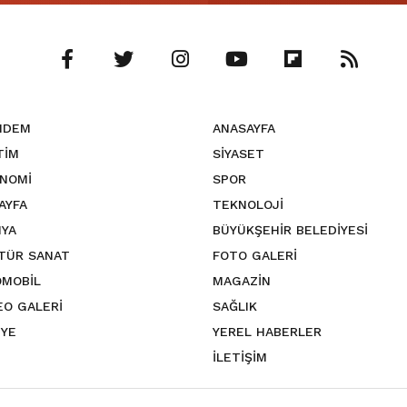
NDEM
ANASAYFA
TİM
SİYASET
NOMİ
SPOR
SAYFA
TEKNOLOJİ
YA
BÜYÜKŞEHİR BELEDİYESİ
TÜR SANAT
FOTO GALERİ
MOBİL
MAGAZİN
EO GALERİ
SAĞLIK
YE
YEREL HABERLER
İLETİŞİM