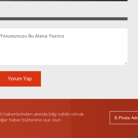
Yorum Yap
 haberlerinden anında bilgi sahibi olmak
 eğer haber bültenine üye olun.