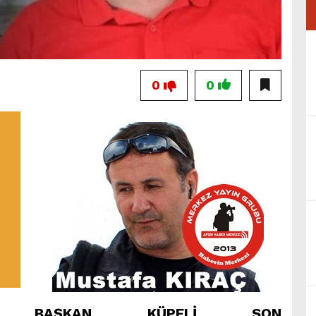
0
0
BAŞKAN KÜPELİ SON