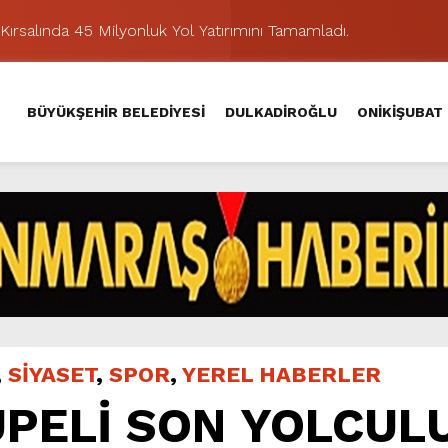
Kırsalında 45 Milyonluk Yol Yatırımını Tamamladı.
şması’nda İkinci Etap Nefes Kesti.
addesi’nde Son Kat Asfalt Serimini Sürdürüyor.
BÜYÜKŞEHİR BELEDİYESİ
DULKADİROĞLU
ONİKİŞUBAT
Hacı Murat Caddesi’ni Asfalta Hazırlıyor.
lu Kırsalına Değer Katan Yol Yatırımı.
nda Eğlence ve Nostalji Bir Aradaydı.
Yeni Düzenlemeyle Daha Akıcı Hale Geliyor.
ik Ziyafeti Yaşatacak.
stos Fuarı’nda Hayat Bulacak
hir’le Yenileniyor.
,
SİYASET
,
SPOR
,
YEREL HABERLER
PELİ SON YOLCUL