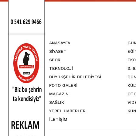
ANASAYFA
GÜ
SİYASET
EĞİ
SPOR
EKO
TEKNOLOJİ
3. 
BÜYÜKŞEHİR BELEDİYESİ
DÜN
FOTO GALERİ
KÜL
MAGAZİN
OTO
SAĞLIK
VID
YEREL HABERLER
KÜN
İLETİŞİM