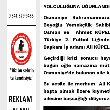
YOLCULUĞUNA UĞURLANDI
Osmaniye Kahramanmara
Beyoğlu Yemekçilik Sah
Osman ve Ahmet KÜPELİ’
Türkiye 2. Futbol Ligin
Başkanı İş adamı Ali KÜPELİ
Geçirdiği krizi sonucu ha
bugün öğle namazına müte
Osmaniye’de bulunan aile ka
Bu vesile ile merhum Ali KÜ
başta olmak üzere kıymet
ailesine başsağlığı diliyoruz