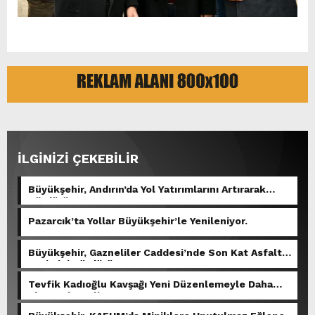
İLGİNİZİ ÇEKEBİLİR
Büyükşehir, Andırın’da Yol Yatırımlarını Artırarak
Sürdürüyor.
Pazarcık’ta Yollar Büyükşehir’le Yenileniyor.
Büyükşehir, Gazneliler Caddesi’nde Son Kat Asfalt
Serimini Sürdürüyor.
Tevfik Kadıoğlu Kavşağı Yeni Düzenlemeyle Daha
Akıcı Hale Geliyor.