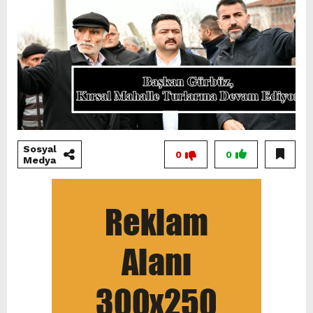
Sosyal
0
0
Medya