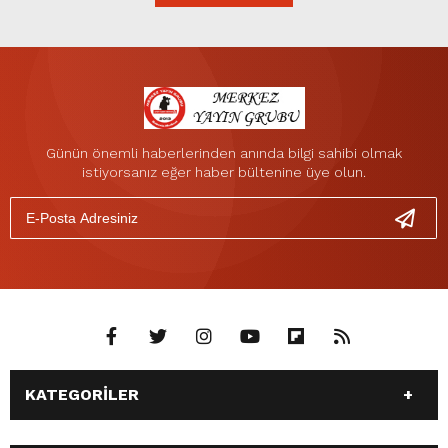
Günün önemli haberlerinden anında bilgi sahibi olmak
istiyorsanız eğer haber bültenine üye olun.
KATEGORİLER
ANASAYFA
GÜNDEM