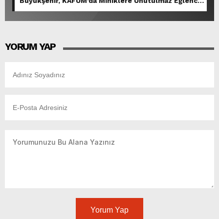
Büyükşehir, KAFUM’da Miniklere Unutulmaz Eğlence
Yaşattı.
YORUM YAP
Yorum Yap