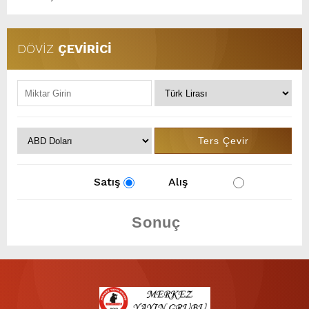
DÖVİZ
ÇEVİRİCİ
Satış
Alış