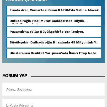
Funda Arar, Cumartesi Günü KAFUM’da Sahne Alacak.
Dulkadiroğlu Hacı Murat Caddesi’nde Büyük
Dönüşüm Başladı.
Pazarcık’ta Yollar Büyükşehir’le Yenileniyor.
Büyükşehir, Dulkadiroğlu Kırsalında 45 Milyonluk Yol
Yatırımını Tamamladı.
Uluslararası Bisiklet Yarışması’nda İkinci Etap Nefes
Kesti.
YORUM YAP