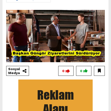
Sosyal
0
0
Medya