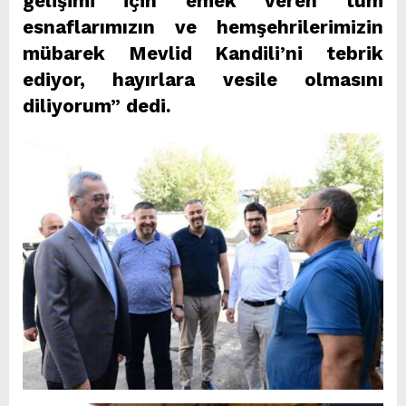
gelişimi için emek veren tüm
esnaflarımızın ve hemşehrilerimizin
mübarek Mevlid Kandili’ni tebrik
ediyor, hayırlara vesile olmasını
diliyorum” dedi.