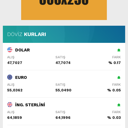
DÖVİZ
KURLARI
DOLAR
ALIŞ
SATIŞ
FARK
47,7027
47,7074
% 0.17
EURO
ALIŞ
SATIŞ
FARK
55,0362
55,0490
% 0.05
İNG. STERLİNİ
ALIŞ
SATIŞ
FARK
64,1859
64,1996
% 0.03