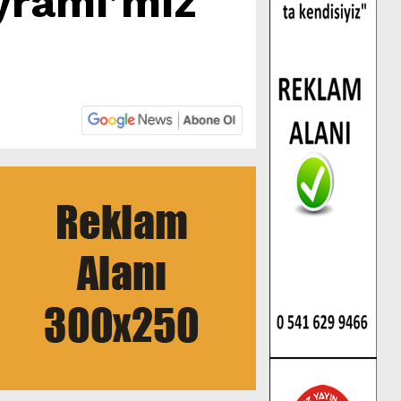
yramı’mız