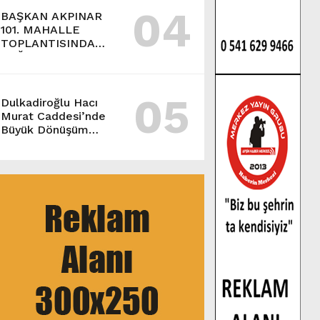
04
BAŞKAN AKPINAR
101. MAHALLE
TOPLANTISINDA
BAĞLARBAŞI
MAHALLESİ
SAKİNLERİYLE
05
BULUŞTU.
Dulkadiroğlu Hacı
Murat Caddesi’nde
Büyük Dönüşüm
Başladı.