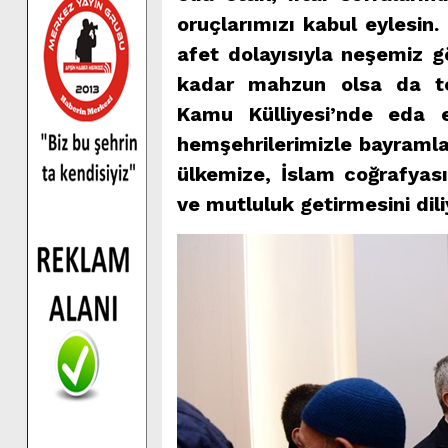
oruçlarımızı kabul eylesin
afet dolayısıyla neşemiz gö
kadar mahzun olsa da teb
Kamu Külliyesi’nde eda 
hemşehrilerimizle bayraml
ülkemize, İslam coğrafyas
ve mutluluk getirmesini dil