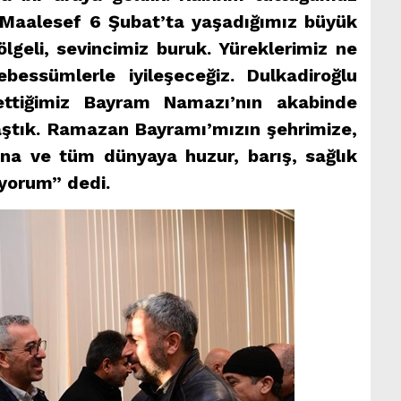
. Maalesef 6 Şubat’ta yaşadığımız büyük
lgeli, sevincimiz buruk.
Yüreklerimiz ne
essümlerle iyileşeceğiz. Dulkadiroğlu
ettiğimiz Bayram Namazı’nın akabinde
aştık. Ramazan Bayramı’mızın şehrimize,
ına ve tüm dünyaya huzur, barış, sağlık
iyorum” dedi.