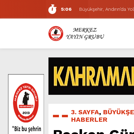
5:06
Büyükşehir, Andırın’da Yol
7:01
Funda Arar, Cumartesi G
6:19
BAŞKAN AKPINAR 101. 
6:17
Dulkadiroğlu Hacı Murat
11:14
Pazarcık’ta Yollar Büyükşe
11:10
Büyükşehir, Dulkadiroğlu 
5:17
Uluslararası Bisiklet Yarı
5:15
Büyükşehir, Gazneliler C
6:54
Büyükşehir, Dulkadiroğlu 
5:20
Ağustos Fuarı’nın Yedin
3. SAYFA
,
BÜYÜKŞE
HABERLER