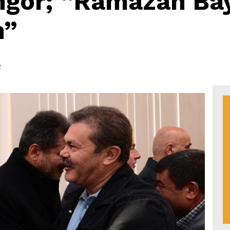
gör; “Ramazan Ba
n”
2