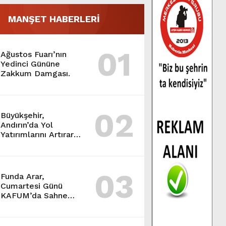
MANŞET HABERLERİ
01
Ağustos Fuarı’nın
Yedinci Gününe
Zakkum Damgası.
02
Büyükşehir,
Andırın’da Yol
Yatırımlarını Artırarak
Sürdürüyor.
03
Funda Arar,
Cumartesi Günü
KAFUM’da Sahne
Alacak.