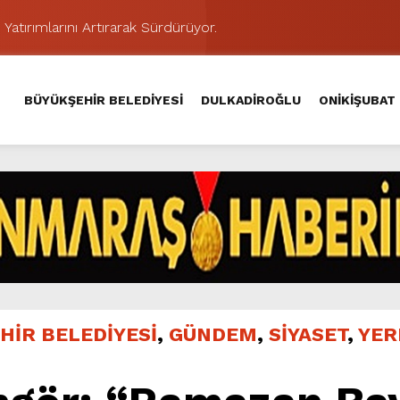
 Yatırımlarını Artırarak Sürdürüyor.
ünü KAFUM’da Sahne Alacak.
MAHALLE TOPLANTISINDA BAĞLARBAŞI MAHALLESİ SAKİNL
BÜYÜKŞEHİR BELEDİYESİ
DULKADİROĞLU
ONİKİŞUBAT
 Caddesi’nde Büyük Dönüşüm Başladı.
hir’le Yenileniyor.
Kırsalında 45 Milyonluk Yol Yatırımını Tamamladı.
şması’nda İkinci Etap Nefes Kesti.
addesi’nde Son Kat Asfalt Serimini Sürdürüyor.
Hacı Murat Caddesi’ni Asfalta Hazırlıyor.
ci Gününe Zakkum Damgası.
HİR BELEDİYESİ
,
GÜNDEM
,
SİYASET
,
YER