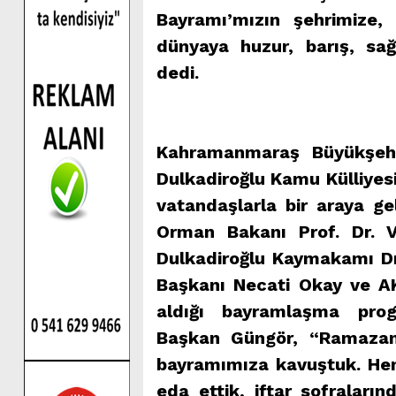
Bayramı’mızın şehrimize,
dünyaya huzur, barış, sağ
dedi.
Kahramanmaraş Büyükşehi
Dulkadiroğlu Kamu Külliyes
vatandaşlarla bir araya ge
Orman Bakanı Prof. Dr. V
Dulkadiroğlu Kaymakamı Dr.
Başkanı Necati Okay ve AK 
aldığı bayramlaşma prog
Başkan Güngör, “Ramazan 
bayramımıza kavuştuk. Hem
eda ettik, iftar sofraları