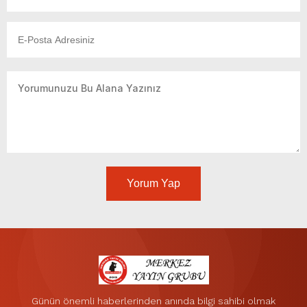
Yorum Yap
Günün önemli haberlerinden anında bilgi sahibi olmak