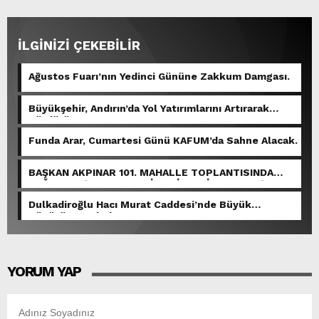
İLGİNİZİ ÇEKEBİLİR
Ağustos Fuarı’nın Yedinci Gününe Zakkum Damgası.
Büyükşehir, Andırın’da Yol Yatırımlarını Artırarak
Sürdürüyor.
Funda Arar, Cumartesi Günü KAFUM’da Sahne Alacak.
BAŞKAN AKPINAR 101. MAHALLE TOPLANTISINDA
BAĞLARBAŞI MAHALLESİ SAKİNLERİYLE BULUŞTU.
Dulkadiroğlu Hacı Murat Caddesi’nde Büyük
Dönüşüm Başladı.
YORUM YAP