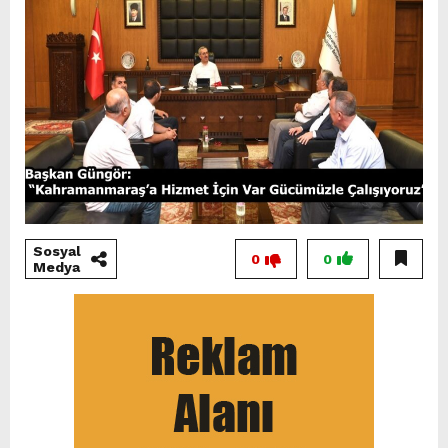
Sosyal
0
0
Medya