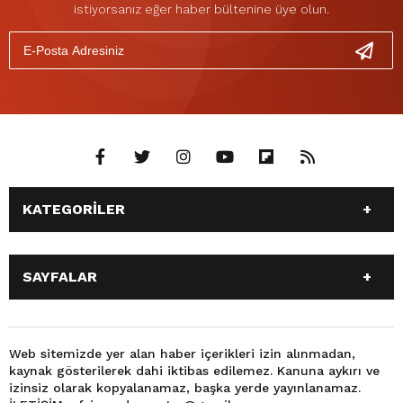
istiyorsanız eğer haber bültenine üye olun.
KATEGORİLER
ANASAYFA
GÜNDEM
SAYFALAR
SİYASET
EĞİTİM
SPOR
EKONOMİ
ANASAYFA
GÜNDEM
TEKNOLOJİ
3. SAYFA
SİYASET
EĞİTİM
Web sitemizde yer alan haber içerikleri izin alınmadan,
BÜYÜKŞEHİR BELEDİYESİ
DÜNYA
kaynak gösterilerek dahi iktibas edilemez. Kanuna aykırı ve
SPOR
EKONOMİ
FOTO GALERİ
KÜLTÜR SANAT
izinsiz olarak kopyalanamaz, başka yerde yayınlanamaz.
TEKNOLOJİ
3. SAYFA