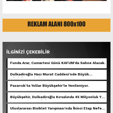
İLGİNİZİ ÇEKEBİLİR
Funda Arar, Cumartesi Günü KAFUM’da Sahne Alacak.
Dulkadiroğlu Hacı Murat Caddesi’nde Büyük
Dönüşüm Başladı.
Pazarcık’ta Yollar Büyükşehir’le Yenileniyor.
Büyükşehir, Dulkadiroğlu Kırsalında 45 Milyonluk Yol
Yatırımını Tamamladı.
Uluslararası Bisiklet Yarışması’nda İkinci Etap Nefes
Kesti.