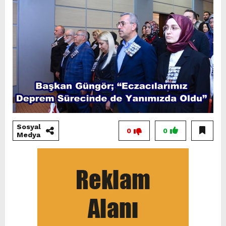
Sosyal
0
0
Medya