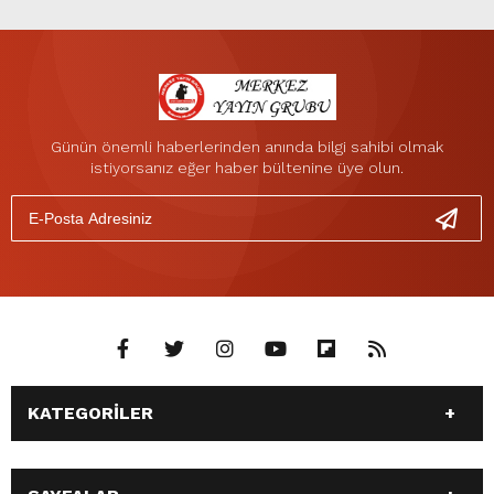
Günün önemli haberlerinden anında bilgi sahibi olmak
istiyorsanız eğer haber bültenine üye olun.
KATEGORİLER
ANASAYFA
GÜNDEM