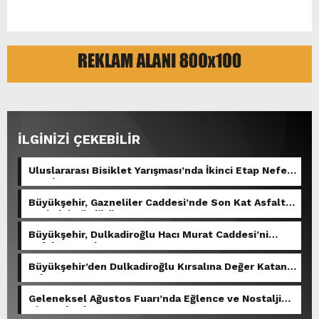
İLGİNİZİ ÇEKEBİLİR
Uluslararası Bisiklet Yarışması’nda İkinci Etap Nefes
Kesti.
Büyükşehir, Gazneliler Caddesi’nde Son Kat Asfalt
Serimini Sürdürüyor.
Büyükşehir, Dulkadiroğlu Hacı Murat Caddesi’ni
Asfalta Hazırlıyor.
Büyükşehir’den Dulkadiroğlu Kırsalına Değer Katan
Yol Yatırımı.
Geleneksel Ağustos Fuarı’nda Eğlence ve Nostalji
Bir Aradaydı.