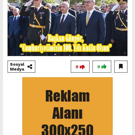
Sosyal
0
0
Medya