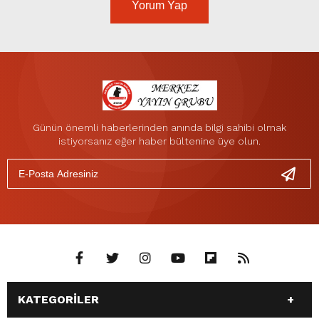
Yorum Yap
Günün önemli haberlerinden anında bilgi sahibi olmak
istiyorsanız eğer haber bültenine üye olun.
KATEGORİLER