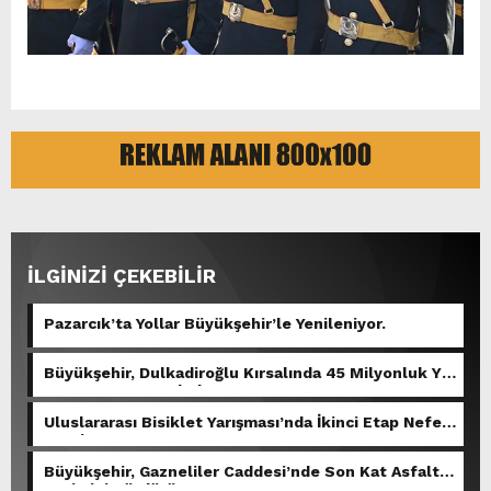
İLGİNİZİ ÇEKEBİLİR
Pazarcık’ta Yollar Büyükşehir’le Yenileniyor.
Büyükşehir, Dulkadiroğlu Kırsalında 45 Milyonluk Yol
Yatırımını Tamamladı.
Uluslararası Bisiklet Yarışması’nda İkinci Etap Nefes
Kesti.
Büyükşehir, Gazneliler Caddesi’nde Son Kat Asfalt
Serimini Sürdürüyor.