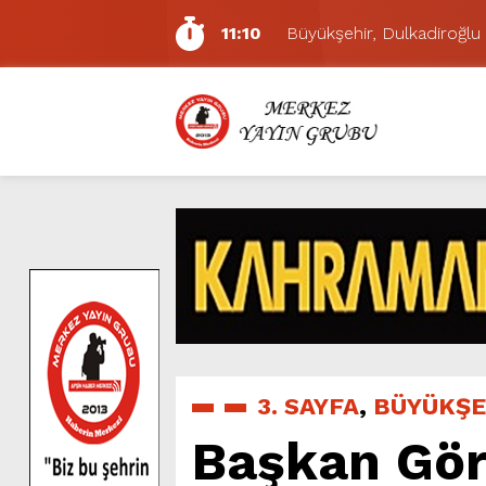
11:10
Büyükşehir, Dulkadiroğlu 
5:17
Uluslararası Bisiklet Yarı
5:15
Büyükşehir, Gazneliler C
6:54
Büyükşehir, Dulkadiroğlu 
6:53
Büyükşehir’den Dulkadiroğ
6:50
Geleneksel Ağustos Fuarı’
6:48
Tevfik Kadıoğlu Kavşağı 
10:21
Dedublüman KAFUM’da Müz
16:31
Yeşilçam’ın Efsanesi Ağu
11:14
Pazarcık’ta Yollar Büyükşe
3. SAYFA
,
BÜYÜKŞE
Başkan Görg