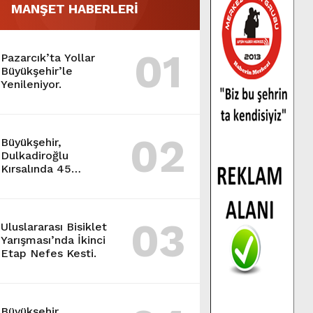
MANŞET HABERLERİ
01
Pazarcık’ta Yollar
Büyükşehir’le
Yenileniyor.
02
Büyükşehir,
Dulkadiroğlu
Kırsalında 45
Milyonluk Yol
Yatırımını Tamamladı.
03
Uluslararası Bisiklet
Yarışması’nda İkinci
Etap Nefes Kesti.
Büyükşehir,