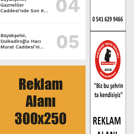
04
Gazneliler
Caddesi’nde Son Kat
Asfalt Serimini
Sürdürüyor.
05
Büyükşehir,
Dulkadiroğlu Hacı
Murat Caddesi’ni
Asfalta Hazırlıyor.