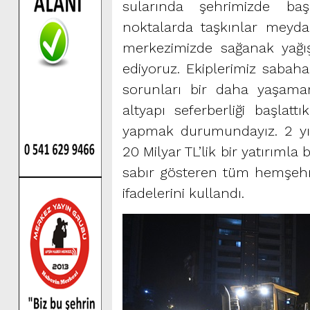
sularında şehrimizde ba
noktalarda taşkınlar meyda
merkezimizde sağanak yağış
ediyoruz. Ekiplerimiz saba
sorunları bir daha yaşama
altyapı seferberliği başlatt
yapmak durumundayız. 2 yıl 
20 Milyar TL’lik bir yatırımla
sabır gösteren tüm hemşehr
ifadelerini kullandı.