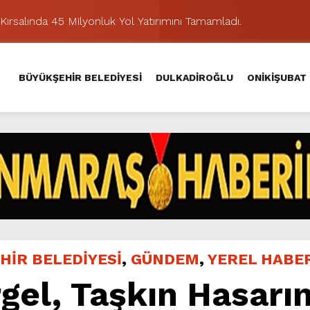
Kırsalında 45 Milyonluk Yol Yatırımını Tamamladı.
şması’nda İkinci Etap Nefes Kesti.
addesi’nde Son Kat Asfalt Serimini Sürdürüyor.
BÜYÜKŞEHİR BELEDİYESİ
DULKADİROĞLU
ONİKİŞUBAT
Hacı Murat Caddesi’ni Asfalta Hazırlıyor.
lu Kırsalına Değer Katan Yol Yatırımı.
nda Eğlence ve Nostalji Bir Aradaydı.
Yeni Düzenlemeyle Daha Akıcı Hale Geliyor.
ik Ziyafeti Yaşatacak.
stos Fuarı’nda Hayat Bulacak
hir’le Yenileniyor.
HİR BELEDİYESİ
,
GÜNDEM
,
YEREL HABE
el, Taşkın Hasarın