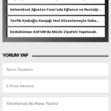
Yol Yatırımı.
Geleneksel Ağustos Fuarı’nda Eğlence ve Nostalji
Bir Aradaydı.
Tevfik Kadıoğlu Kavşağı Yeni Düzenlemeyle Daha
Akıcı Hale Geliyor.
Dedublüman KAFUM’da Müzik Ziyafeti Yaşatacak.
YORUM YAP