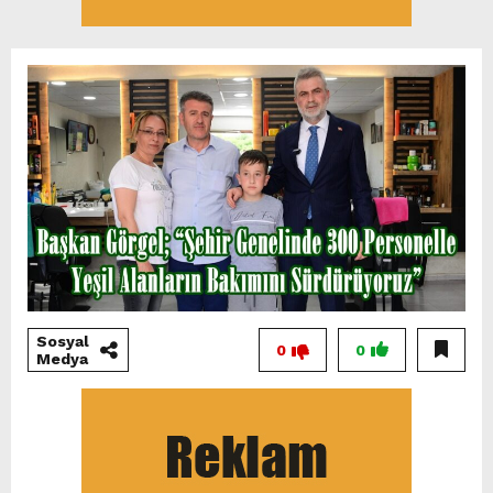
Sosyal
0
0
Medya