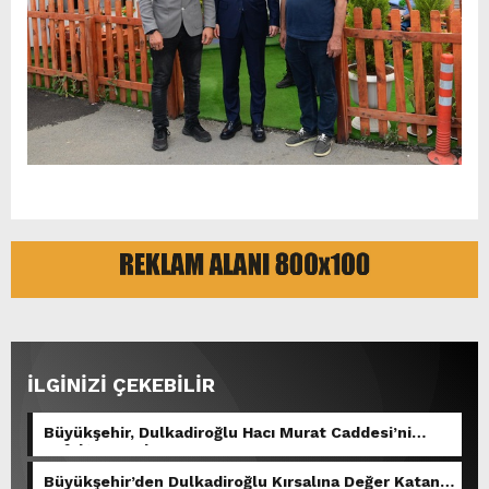
İLGİNİZİ ÇEKEBİLİR
Büyükşehir, Dulkadiroğlu Hacı Murat Caddesi’ni
Asfalta Hazırlıyor.
Büyükşehir’den Dulkadiroğlu Kırsalına Değer Katan