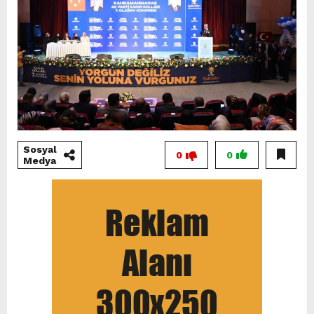
Sosyal
0
0
Medya