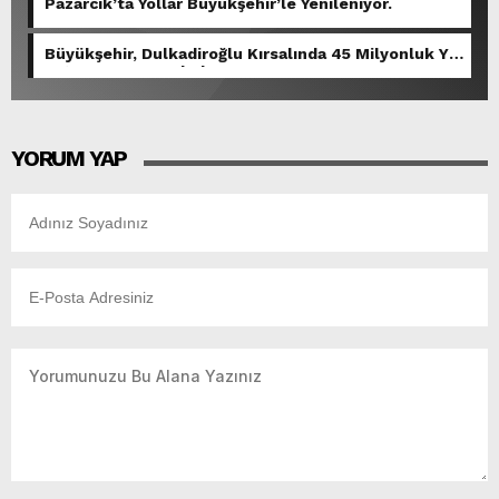
Pazarcık’ta Yollar Büyükşehir’le Yenileniyor.
Büyükşehir, Dulkadiroğlu Kırsalında 45 Milyonluk Yol
Yatırımını Tamamladı.
YORUM YAP