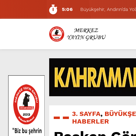
5:06
Büyükşehir, Andırın’da Yol
7:01
Funda Arar, Cumartesi G
6:19
BAŞKAN AKPINAR 101. 
6:17
Dulkadiroğlu Hacı Murat
11:14
Pazarcık’ta Yollar Büyükşe
11:10
Büyükşehir, Dulkadiroğlu 
5:17
Uluslararası Bisiklet Yarı
5:15
Büyükşehir, Gazneliler C
6:54
Büyükşehir, Dulkadiroğlu 
5:20
Ağustos Fuarı’nın Yedin
3. SAYFA
,
BÜYÜKŞE
HABERLER