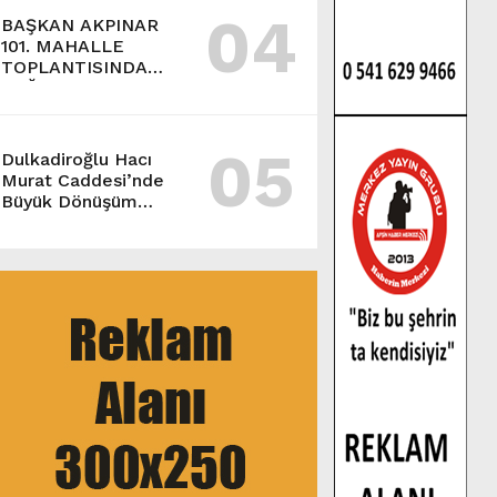
04
BAŞKAN AKPINAR
101. MAHALLE
TOPLANTISINDA
BAĞLARBAŞI
MAHALLESİ
SAKİNLERİYLE
05
BULUŞTU.
Dulkadiroğlu Hacı
Murat Caddesi’nde
Büyük Dönüşüm
Başladı.