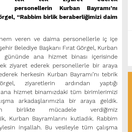
personellerin Kurban Bayramı’nı
rgel, “Rabbim birlik beraberliğimizi daim
önem veren ve daima personellerle iç içe
ir Belediye Başkanı Fırat Görgel, Kurban
 gününde ana hizmet binası içerisinde
ek ziyaret ederek personellerle bir araya
 ederek herkesin Kurban Bayramı’nı tebrik
el, ziyaretlerin ardından yaptığı
ana hizmet binamızdaki tüm birimlerimizi
ışma arkadaşlarımızla bir araya geldik.
in birlikte mücadele verdiğimiz
tik, Kurban Bayramlarını kutladık. Rabbim
eylesin inşallah. Bu vesileyle tüm çalışma