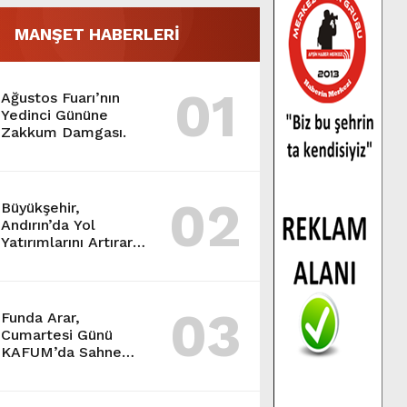
MANŞET HABERLERİ
01
Ağustos Fuarı’nın
Yedinci Gününe
Zakkum Damgası.
02
Büyükşehir,
Andırın’da Yol
Yatırımlarını Artırarak
Sürdürüyor.
03
Funda Arar,
Cumartesi Günü
KAFUM’da Sahne
Alacak.