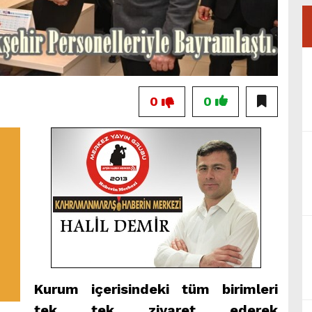
0
0
Kurum içerisindeki tüm birimleri
tek tek ziyaret ederek