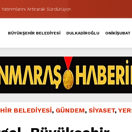
 Yatırımlarını Artırarak Sürdürüyor.
ünü KAFUM’da Sahne Alacak.
MAHALLE TOPLANTISINDA BAĞLARBAŞI MAHALLESİ SAKİNL
BÜYÜKŞEHİR BELEDİYESİ
DULKADİROĞLU
ONİKİŞUBAT
 Caddesi’nde Büyük Dönüşüm Başladı.
hir’le Yenileniyor.
Kırsalında 45 Milyonluk Yol Yatırımını Tamamladı.
şması’nda İkinci Etap Nefes Kesti.
addesi’nde Son Kat Asfalt Serimini Sürdürüyor.
Hacı Murat Caddesi’ni Asfalta Hazırlıyor.
ci Gününe Zakkum Damgası.
HİR BELEDİYESİ
,
GÜNDEM
,
SİYASET
,
YER