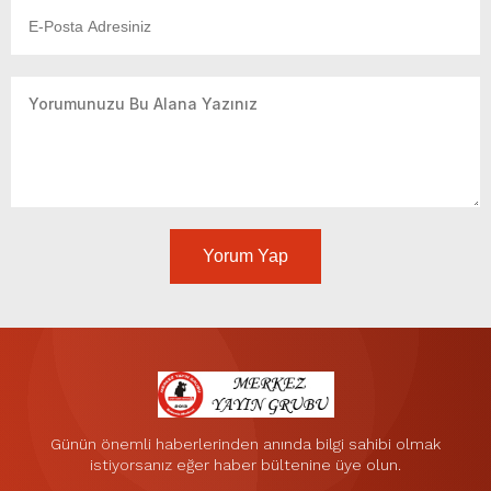
Yorum Yap
Günün önemli haberlerinden anında bilgi sahibi olmak
istiyorsanız eğer haber bültenine üye olun.