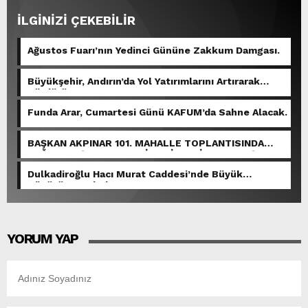
İLGİNİZİ ÇEKEBİLİR
Ağustos Fuarı’nın Yedinci Gününe Zakkum Damgası.
Büyükşehir, Andırın’da Yol Yatırımlarını Artırarak
Sürdürüyor.
Funda Arar, Cumartesi Günü KAFUM’da Sahne Alacak.
BAŞKAN AKPINAR 101. MAHALLE TOPLANTISINDA
BAĞLARBAŞI MAHALLESİ SAKİNLERİYLE BULUŞTU.
Dulkadiroğlu Hacı Murat Caddesi’nde Büyük
Dönüşüm Başladı.
YORUM YAP