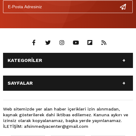
KATEGORİLER
ANASAYFA
GÜNDEM
SAYFALAR
SİYASET
EĞİTİM
SPOR
EKONOMİ
ANASAYFA
GÜNDEM
TEKNOLOJİ
3. SAYFA
SİYASET
EĞİTİM
Web sitemizde yer alan haber içerikleri izin alınmadan,
BÜYÜKŞEHİR BELEDİYESİ
DÜNYA
kaynak gösterilerek dahi iktibas edilemez. Kanuna aykırı ve
SPOR
EKONOMİ
FOTO GALERİ
KÜLTÜR SANAT
izinsiz olarak kopyalanamaz, başka yerde yayınlanamaz.
TEKNOLOJİ
3. SAYFA
İLETİŞİM: afsinmedyacenter@gmail.com
MAGAZİN
OTOMOBİL
BÜYÜKŞEHİR BELEDİYESİ
DÜNYA
SAĞLIK
VIDEO GALERİ