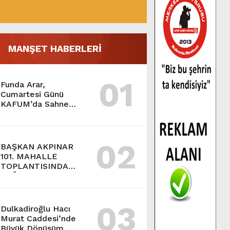
MANŞET HABERLERİ
01
Funda Arar,
Cumartesi Günü
KAFUM’da Sahne
Alacak.
02
BAŞKAN AKPINAR
101. MAHALLE
TOPLANTISINDA
BAĞLARBAŞI
MAHALLESİ
SAKİNLERİYLE
03
BULUŞTU.
Dulkadiroğlu Hacı
Murat Caddesi’nde
Büyük Dönüşüm