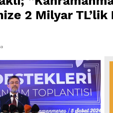
klı; “Kahramanma
mize 2 Milyar TL’lik
59