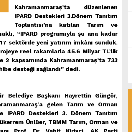
Kahramanmaraş’ta düzenlenen
IPARD Destekleri 3.Dönem Tanıtım
Toplantısı’na katılan Tarım ve
aklı, “IPARD programıyla şu ana kadar
e 17 sektörde yeni yatırım imkânı sunduk.
ojeye reel rakamlarla 45.6 Milyar TL’lik
 ve 2 kapsamında Kahramanmaraş’ta 733
r hibe desteği sağlandı” dedi.
r Belediye Başkanı Hayrettin Güngör,
hramanmaraş’a gelen Tarım ve Orman
le IPARD Destekleri 3. Dönem Tanıtım
i Mükerrem Ünlüer, TBMM Tarım, Orman ve
anı Prof. Dr. Vahit Kirişci, AK Parti