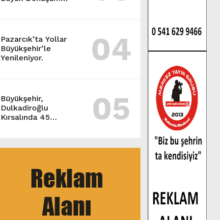
Başladı.
04
Pazarcık’ta Yollar
Büyükşehir’le
Yenileniyor.
05
Büyükşehir,
Dulkadiroğlu
Kırsalında 45
Milyonluk Yol
Yatırımını Tamamladı.