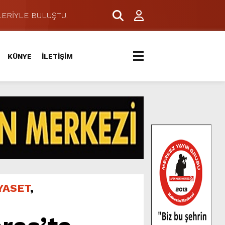
ERİYLE BULUŞTU.
KÜNYE
İLETİŞİM
YASET
,