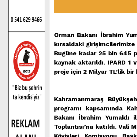
Orman Bakanı İbrahim Yum
kırsaldaki girişimcilerimiz
Bugüne kadar 25 bin 645 pr
kaynak aktarıldı. IPARD 1
proje için 2 Milyar TL’lik bi
Kahramanmaraş Büyükşehi
programı kapsamında Ka
Bakanı İbrahim Yumaklı i
Toplantısı’na katıldı. Val
Köyişleri Komisyonu Başk