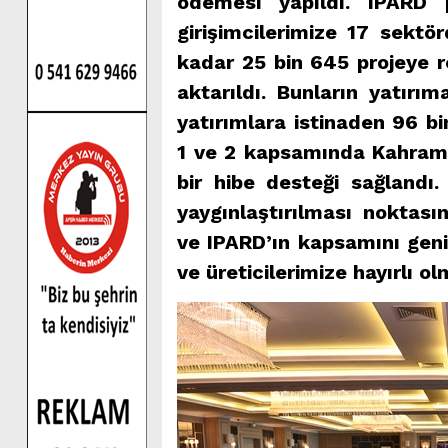
ödemesi yapıldı. IPARD 
girişimcilerimize 17 sekt
kadar 25 bin 645 projeye r
aktarıldı. Bunların yatır
yatırımlara istinaden 96 bi
1 ve 2 kapsamında Kahraman
bir hibe desteği sağlandı
yaygınlaştırılması noktas
ve IPARD’ın kapsamını geni
ve üreticilerimize hayırlı o