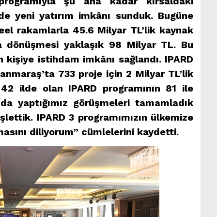
programıyla şu ana kadar kırsaldaki
örde yeni yatırım imkânı sunduk. Bugüne
eel rakamlarla 45.6 Milyar TL’lik kaynak
ıma dönüşmesi yaklaşık 98 Milyar TL. Bu
n kişiye istihdam imkânı sağlandı. IPARD
maraş’ta 733 proje için 2 Milyar TL’lik
. 42 ilde olan IPARD programının 81 ile
ında yaptığımız görüşmeleri tamamladık
şlettik. IPARD 3 programımızın ülkemize
lmasını diliyorum” cümlelerini kaydetti.