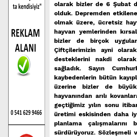
olarak bizler de 6 Şubat 
olduk. Depremden etkilene
olmak üzere, ücretsiz hay
hayvan yemlerinden kırsa
bizler de birçok uygula
Çiftçilerimizin ayni ol
desteklerini nakdi olara
sağladık. Sayın Cumhurb
kaybedenlerin bütün kayıpla
üzerine bizler de büyük
hayvanından arılı kovanla
geçtiğimiz yılın sonu itiba
üretimi eskisinden daha i
planlama çalışmalarını 
sürdürüyoruz. Sözleşmeli 