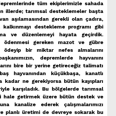
depremlerinde tüm ekiplerimizle sahada
n illerde; tarımsal desteklemeler başta
van aşılamasından gerekli olan çadıra,
l kalkınmayı destekleme programı gibi
ma ve düzenlemeyi hayata geçirdik.
arak ödenmesi gereken mazot ve gübre
k ödeyip bir miktar nefes almalarını
aşkanımızın, depremlerde hayvanını
rını bire bir yerine getireceğiz talimatı
baş hayvanından küçükbaşa, kanatlı
ra kadar ne gerekiyorsa bütün kayıpları
riyle karşıladık. Bu bölgelerde tarımsal
yi hale getirmek üzere bütün destek ve
buna kanalize ederek çalışmalarımızı
ve planlı üretimi de devreye sokarak bu