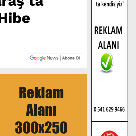
raş’ta
 Hibe