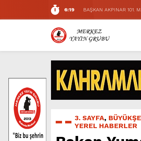
6:19
BAŞKAN AKPINAR 101. 
6:17
Dulkadiroğlu Hacı Murat
11:14
Pazarcık’ta Yollar Büyükşe
11:10
Büyükşehir, Dulkadiroğlu 
5:17
Uluslararası Bisiklet Yarı
5:15
Büyükşehir, Gazneliler C
6:54
Büyükşehir, Dulkadiroğlu 
6:53
Büyükşehir’den Dulkadiroğ
6:50
Geleneksel Ağustos Fuarı’
7:01
Funda Arar, Cumartesi G
3. SAYFA
,
BÜYÜKŞE
YEREL HABERLER