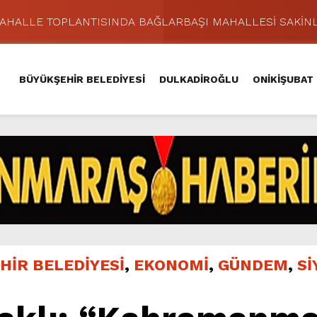
MAHALLE TOPLANTISINDA BAĞLARBAŞI MAHALLESİ SAKİNL
 Caddesi’nde Büyük Dönüşüm Başladı.
hir’le Yenileniyor.
BÜYÜKŞEHİR BELEDİYESİ
DULKADİROĞLU
ONİKİŞUBAT
Kırsalında 45 Milyonluk Yol Yatırımını Tamamladı.
şması’nda İkinci Etap Nefes Kesti.
addesi’nde Son Kat Asfalt Serimini Sürdürüyor.
Hacı Murat Caddesi’ni Asfalta Hazırlıyor.
lu Kırsalına Değer Katan Yol Yatırımı.
nda Eğlence ve Nostalji Bir Aradaydı.
ünü KAFUM’da Sahne Alacak.
HİR BELEDİYESİ
,
EKONOMİ
,
GÜNDEM
,
Sİ