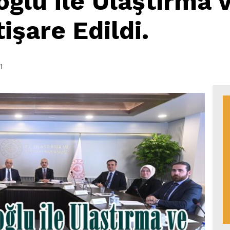
ğlu ile Ulaştırma v
tişare Edildi.
1