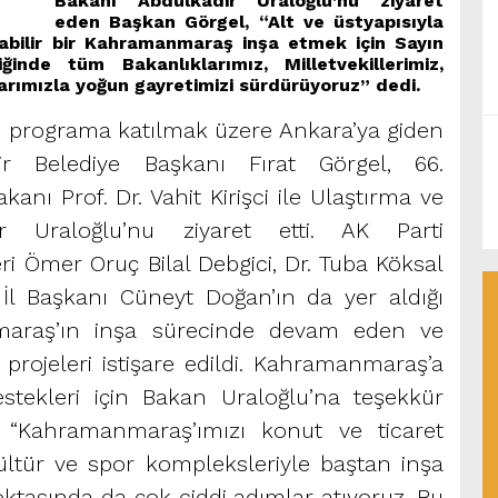
Bakanı Abdulkadir Uraloğlu’nu ziyaret
eden Başkan Görgel, “Alt ve üstyapısıyla
abilir bir Kahramanmaraş inşa etmek için Sayın
ğinde tüm Bakanlıklarımız, Milletvekillerimiz,
arımızla yoğun gayretimizi sürdürüyoruz” dedi.
e programa katılmak üzere Ankara’ya giden
r Belediye Başkanı Fırat Görgel, 66.
ı Prof. Dr. Vahit Kirişci ile Ulaştırma ve
r Uraloğlu’nu ziyaret etti. AK Parti
i Ömer Oruç Bilal Debgici, Dr. Tuba Köksal
 İl Başkanı Cüneyt Doğan’ın da yer aldığı
maraş’ın inşa sürecinde devam eden ve
projeleri istişare edildi. Kahramanmaraş’a
stekleri için Bakan Uraloğlu’na teşekkür
 “Kahramanmaraş’ımızı konut ve ticaret
 kültür ve spor kompleksleriyle baştan inşa
ktasında da çok ciddi adımlar atıyoruz. Bu