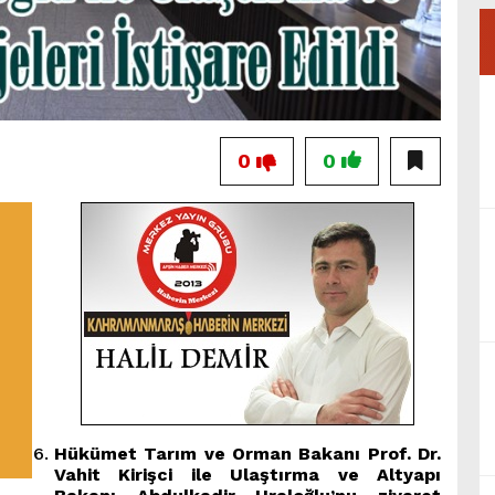
0
0
Hükümet Tarım ve Orman Bakanı Prof. Dr.
Vahit Kirişci ile Ulaştırma ve Altyapı