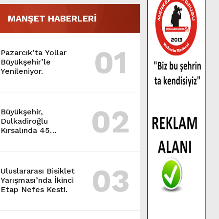
MANŞET HABERLERİ
01
Pazarcık’ta Yollar
Büyükşehir’le
Yenileniyor.
02
Büyükşehir,
Dulkadiroğlu
Kırsalında 45
Milyonluk Yol
Yatırımını Tamamladı.
03
Uluslararası Bisiklet
Yarışması’nda İkinci
Etap Nefes Kesti.