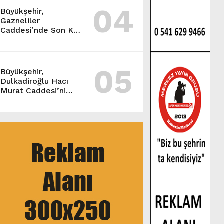
04
Büyükşehir,
Gazneliler
Caddesi’nde Son Kat
Asfalt Serimini
Sürdürüyor.
05
Büyükşehir,
Dulkadiroğlu Hacı
Murat Caddesi’ni
Asfalta Hazırlıyor.