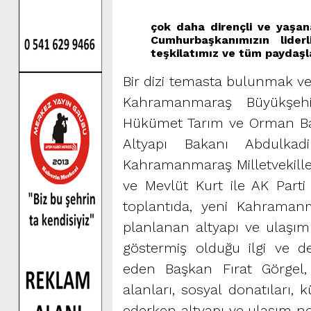
çok daha dirençli ve yaşan
Cumhurbaşkanımızın liderli
teşkilatımız ve tüm paydaşl
Bir dizi temasta bulunmak v
Kahramanmaraş Büyükşehi
Hükümet Tarım ve Orman Bakan
Altyapı Bakanı Abdulkadi
Kahramanmaraş Milletvekiller
ve Mevlüt Kurt ile AK Parti
toplantıda, yeni Kahraman
planlanan altyapı ve ulaşım 
göstermiş olduğu ilgi ve de
eden Başkan Fırat Görgel,
alanları, sosyal donatıları,
ederken altyapı ve ulaşım no