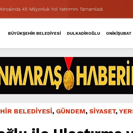
Kırsalında 45 Milyonluk Yol Yatırımını Tamamladı.
şması’nda İkinci Etap Nefes Kesti.
addesi’nde Son Kat Asfalt Serimini Sürdürüyor.
BÜYÜKŞEHİR BELEDİYESİ
DULKADİROĞLU
ONİKİŞUBAT
Hacı Murat Caddesi’ni Asfalta Hazırlıyor.
lu Kırsalına Değer Katan Yol Yatırımı.
nda Eğlence ve Nostalji Bir Aradaydı.
Yeni Düzenlemeyle Daha Akıcı Hale Geliyor.
ik Ziyafeti Yaşatacak.
stos Fuarı’nda Hayat Bulacak
hir’le Yenileniyor.
HİR BELEDİYESİ
,
GÜNDEM
,
SİYASET
,
YER