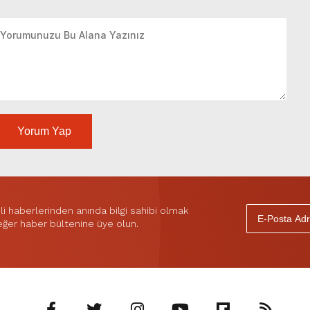
Yorum Yap
 haberlerinden anında bilgi sahibi olmak
 eğer haber bültenine üye olun.