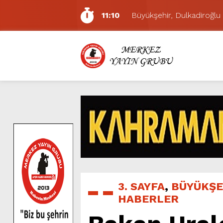
11:10
Büyükşehir, Dulkadiroğlu 
5:17
Uluslararası Bisiklet Yarı
5:15
Büyükşehir, Gazneliler C
6:54
Büyükşehir, Dulkadiroğlu 
6:53
Büyükşehir’den Dulkadiroğ
6:50
Geleneksel Ağustos Fuarı’
6:48
Tevfik Kadıoğlu Kavşağı 
10:21
Dedublüman KAFUM’da Müz
16:31
Yeşilçam’ın Efsanesi Ağu
11:14
Pazarcık’ta Yollar Büyükşe
3. SAYFA
,
BÜYÜKŞE
HABERLER