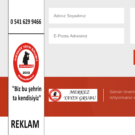
Günün önemli
istiyorsanız