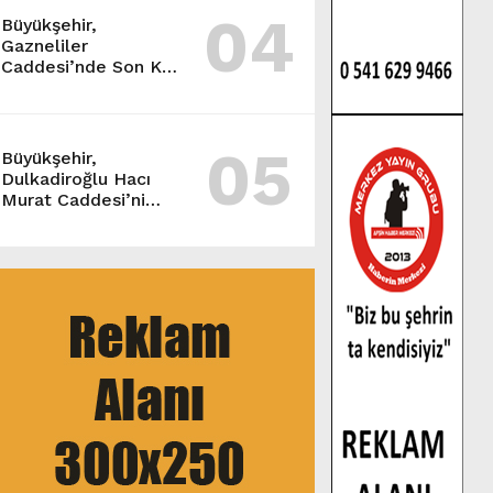
04
Büyükşehir,
Gazneliler
Caddesi’nde Son Kat
Asfalt Serimini
Sürdürüyor.
05
Büyükşehir,
Dulkadiroğlu Hacı
Murat Caddesi’ni
Asfalta Hazırlıyor.