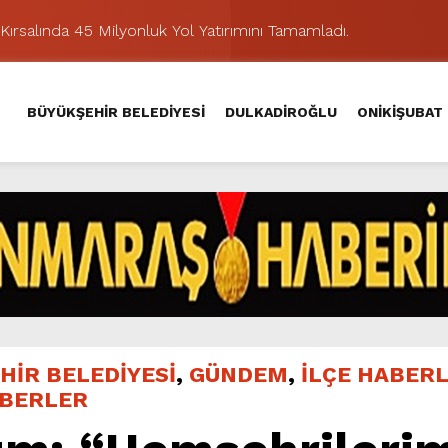
Kırsalında 45 Milyonluk Yol Yatırımını Tamamladı.
şması’nda İkinci Etap Nefes Kesti.
addesi’nde Son Kat Asfalt Serimini Sürdürüyor.
BÜYÜKŞEHİR BELEDİYESİ
DULKADİROĞLU
ONİKİŞUBAT
Hacı Murat Caddesi’ni Asfalta Hazırlıyor.
lu Kırsalına Değer Katan Yol Yatırımı.
nda Eğlence ve Nostalji Bir Aradaydı.
Yeni Düzenlemeyle Daha Akıcı Hale Geliyor.
ik Ziyafeti Yaşatacak.
stos Fuarı’nda Hayat Bulacak
hir’le Yenileniyor.
HİR BELEDİYESİ
,
GÜNDEM
,
İLÇE HABERL
ABERLER