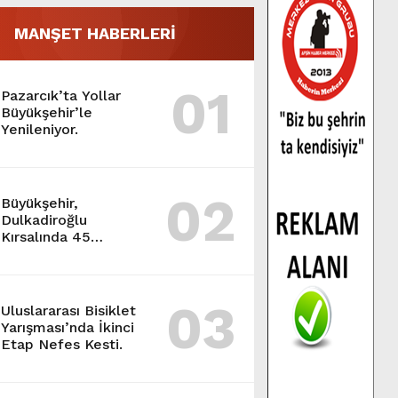
MANŞET HABERLERİ
01
Pazarcık’ta Yollar
Büyükşehir’le
Yenileniyor.
02
Büyükşehir,
Dulkadiroğlu
Kırsalında 45
Milyonluk Yol
Yatırımını Tamamladı.
03
Uluslararası Bisiklet
Yarışması’nda İkinci
Etap Nefes Kesti.