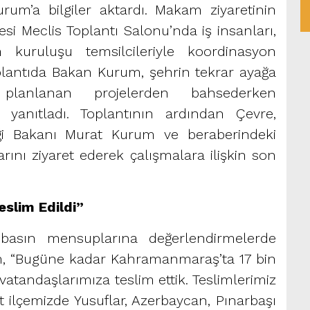
urum’a bilgiler aktardı. Makam ziyaretinin
si Meclis Toplantı Salonu’nda iş insanları,
 kuruluşu temsilcileriyle koordinasyon
Toplantıda Bakan Kurum, şehrin tekrar ayağa
 planlanan projelerden bahsederken
a yanıtladı. Toplantının ardından Çevre,
liği Bakanı Murat Kurum ve beraberindeki
rını ziyaret ederek çalışmalara ilişkin son
eslim Edildi”
 basın mensuplarına değerlendirmelerde
, “Bugüne kadar Kahramanmaraş’ta 17 bin
tandaşlarımıza teslim ettik. Teslimlerimiz
t ilçemizde Yusuflar, Azerbaycan, Pınarbaşı