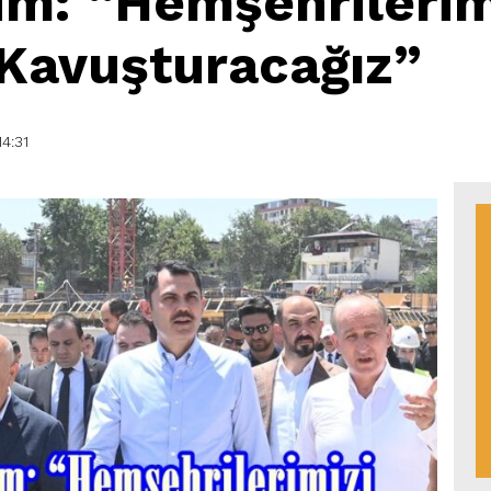
m: “Hemşehrilerimi
 Kavuşturacağız”
4:31