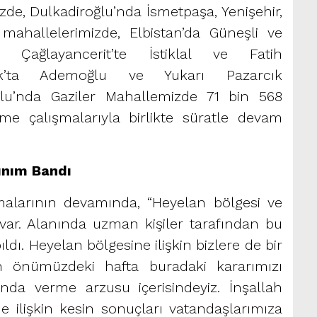
zde, Dulkadiroğlu’nda İsmetpaşa, Yenişehir,
ahallelerimizde, Elbistan’da Güneşli ve
, Çağlayancerit’te İstiklal ve Fatih
cık’ta Ademoğlu ve Yukarı Pazarcık
ğlu’nda Gaziler Mahallemizde 71 bin 568
me çalışmalarıyla birlikte süratle devam
ınım Bandı
alarının devamında, “Heyelan bölgesi ve
eç var. Alanında uzman kişiler tarafından bu
ıldı. Heyelan bölgesine ilişkin bizlere de bir
h önümüzdeki hafta buradaki kararımızı
nda verme arzusu içerisindeyiz. İnşallah
e ilişkin kesin sonuçları vatandaşlarımıza