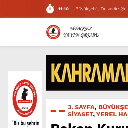
11:10
Büyükşehir, Dulkadiroğlu 
5:17
Uluslararası Bisiklet Yarı
5:15
Büyükşehir, Gazneliler C
6:54
Büyükşehir, Dulkadiroğlu 
6:53
Büyükşehir’den Dulkadiroğ
6:50
Geleneksel Ağustos Fuarı’
6:48
Tevfik Kadıoğlu Kavşağı 
10:21
Dedublüman KAFUM’da Müz
16:31
Yeşilçam’ın Efsanesi Ağu
11:14
Pazarcık’ta Yollar Büyükşe
3. SAYFA
,
BÜYÜKŞE
SİYASET
,
YEREL H