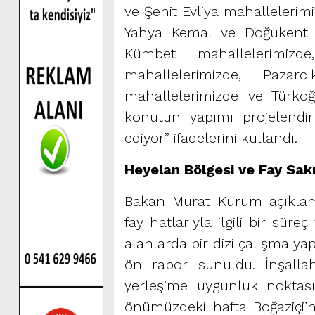
ve Şehit Evliya mahallelerimi
Yahya Kemal ve Doğukent m
Kümbet mahallelerimizde
mahallelerimizde, Pazar
mahallelerimizde ve Türko
konutun yapımı projelendir
ediyor” ifadelerini kullandı.
Heyelan Bölgesi ve Fay Sak
Bakan Murat Kurum açıklam
fay hatlarıyla ilgili bir sür
alanlarda bir dizi çalışma yap
ön rapor sunuldu. İnşalla
yerleşime uygunluk noktası
önümüzdeki hafta Boğaziçi’n