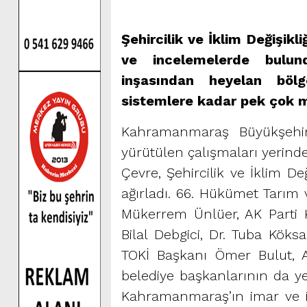
Şehircilik ve İklim Değişikl
ve incelemelerde bulun
inşasından heyelan bölg
sistemlere kadar pek çok m
Kahramanmaraş Büyükşehir 
yürütülen çalışmaları yerin
Çevre, Şehircilik ve İklim 
ağırladı. 66. Hükümet Tarım v
Mükerrem Ünlüer, AK Parti 
Bilal Debgici, Dr. Tuba Köks
TOKİ Başkanı Ömer Bulut, A
belediye başkanlarının da yer
Kahramanmaraş’ın imar ve i