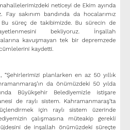
 mahallelerimizdeki neticeyi de Ekim ayında
ğiz. Fay sakınım bandında da hocalarımız
. Bu süreç de takibimizde. Bu sürecin de
tlenmesini bekliyoruz. İnşallah
alarına kavuşmayan tek bir depremzede
ümlelerini kaydetti.
 “Şehirlerimizi planlarken en az 50 yıllık
Kahramanmaraş’ın da önümüzdeki 50 yılda
sında Büyükşehir Belediyemizle istişare
tanesi de raylı sistem. Kahramanmaraş’ta
çlendirmek için raylı sistem üzerinde
lediyemizin çalışmasına müteakip gerekli
üjdesini de inşallah önümüzdeki süreçte