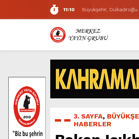
11:10
Büyükşehir, Dulkadiroğlu 
5:17
Uluslararası Bisiklet Yarı
5:15
Büyükşehir, Gazneliler C
6:54
Büyükşehir, Dulkadiroğlu 
6:53
Büyükşehir’den Dulkadiroğ
6:50
Geleneksel Ağustos Fuarı’
6:48
Tevfik Kadıoğlu Kavşağı 
10:21
Dedublüman KAFUM’da Müz
16:31
Yeşilçam’ın Efsanesi Ağu
11:14
Pazarcık’ta Yollar Büyükşe
3. SAYFA
,
BÜYÜKŞE
HABERLER