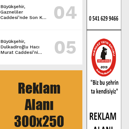
04
Büyükşehir,
Gazneliler
Caddesi’nde Son Kat
Asfalt Serimini
Sürdürüyor.
05
Büyükşehir,
Dulkadiroğlu Hacı
Murat Caddesi’ni
Asfalta Hazırlıyor.