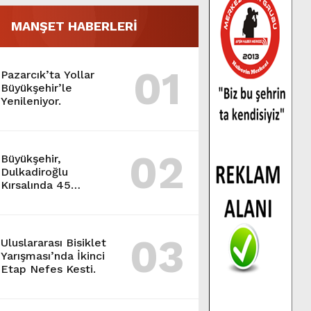
MANŞET HABERLERİ
01
Pazarcık’ta Yollar
Büyükşehir’le
Yenileniyor.
02
Büyükşehir,
Dulkadiroğlu
Kırsalında 45
Milyonluk Yol
Yatırımını Tamamladı.
03
Uluslararası Bisiklet
Yarışması’nda İkinci
Etap Nefes Kesti.