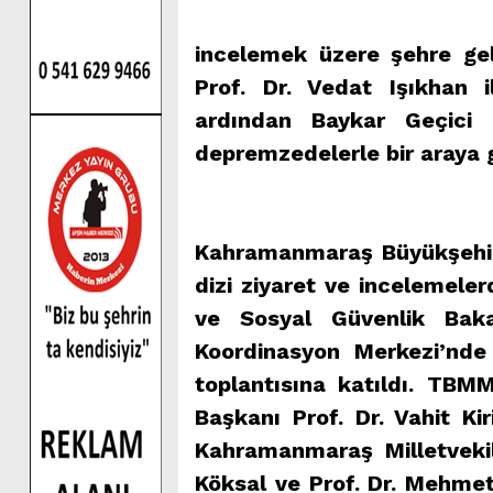
incelemek üzere şehre ge
Prof. Dr. Vedat Işıkhan i
ardından Baykar Geçici 
depremzedelerle bir araya g
Kahramanmaraş Büyükşehir 
dizi ziyaret ve incelemel
ve Sosyal Güvenlik Baka
Koordinasyon Merkezi’nde
toplantısına katıldı. TBM
Başkanı Prof. Dr. Vahit Ki
Kahramanmaraş Milletvekil
Köksal ve Prof. Dr. Mehmet 