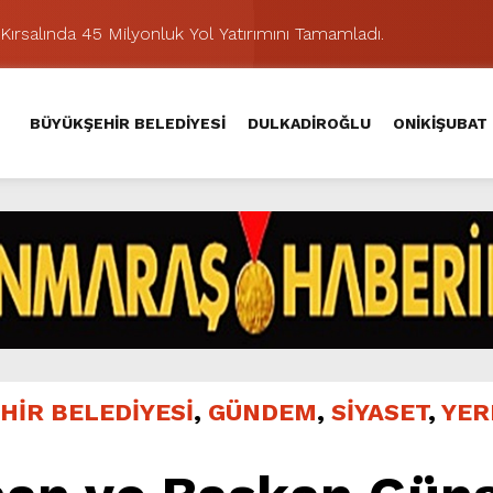
Kırsalında 45 Milyonluk Yol Yatırımını Tamamladı.
şması’nda İkinci Etap Nefes Kesti.
addesi’nde Son Kat Asfalt Serimini Sürdürüyor.
BÜYÜKŞEHİR BELEDİYESİ
DULKADİROĞLU
ONİKİŞUBAT
Hacı Murat Caddesi’ni Asfalta Hazırlıyor.
lu Kırsalına Değer Katan Yol Yatırımı.
nda Eğlence ve Nostalji Bir Aradaydı.
Yeni Düzenlemeyle Daha Akıcı Hale Geliyor.
ik Ziyafeti Yaşatacak.
stos Fuarı’nda Hayat Bulacak
hir’le Yenileniyor.
HİR BELEDİYESİ
,
GÜNDEM
,
SİYASET
,
YER