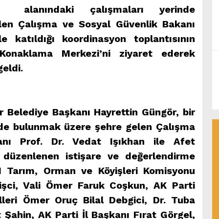
alanındaki çalışmaları yerinde
len Çalışma ve Sosyal Güvenlik Bakanı
le katıldığı koordinasyon toplantısının
Konaklama Merkezi’ni ziyaret ederek
eldi.
Belediye Başkanı Hayrettin Güngör, bir
erde bulunmak üzere şehre gelen Çalışma
nı Prof. Dr. Vedat Işıkhan ile Afet
 düzenlenen istişare ve değerlendirme
M Tarım, Orman ve Köyişleri Komisyonu
rişci, Vali Ömer Faruk Coşkun, AK Parti
leri Ömer Oruç Bilal Debgici, Dr. Tuba
Şahin, AK Parti İl Başkanı Fırat Görgel,