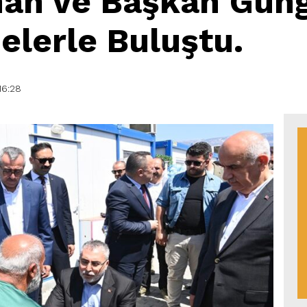
han ve Başkan Güng
lerle Buluştu.
16:28