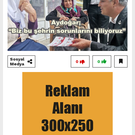
Sosyal
0
0
Medya