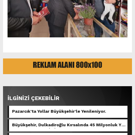
İLGİNİZİ ÇEKEBİLİR
Pazarcık’ta Yollar Büyükşehir’le Yenileniyor.
Büyükşehir, Dulkadiroğlu Kırsalında 45 Milyonluk Yol
Yatırımını Tamamladı.