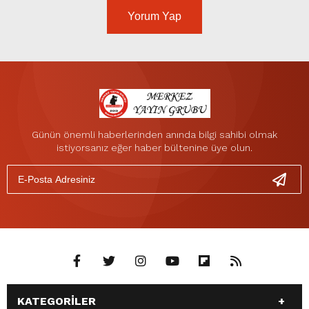
Yorum Yap
Günün önemli haberlerinden anında bilgi sahibi olmak
istiyorsanız eğer haber bültenine üye olun.
KATEGORİLER