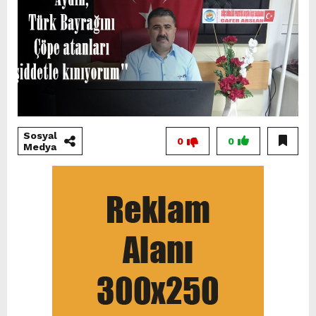
Sosyal
0
0
Medya