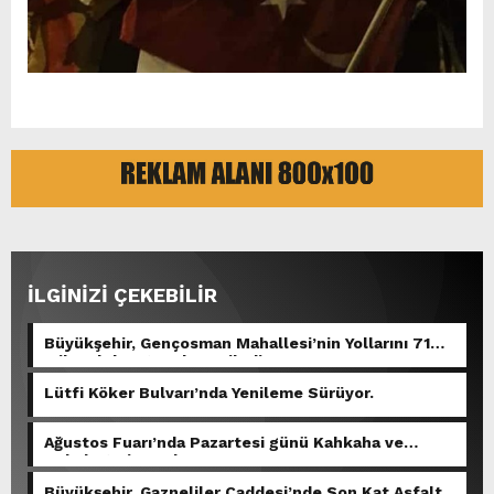
İLGİNİZİ ÇEKEBİLİR
Büyükşehir, Gençosman Mahallesi’nin Yollarını 71
Milyonluk Yatırımla Yeniledi.
Lütfi Köker Bulvarı’nda Yenileme Sürüyor.
Ağustos Fuarı’nda Pazartesi günü Kahkaha ve
Rekabet Bir Arada.
Büyükşehir, Gazneliler Caddesi’nde Son Kat Asfalt