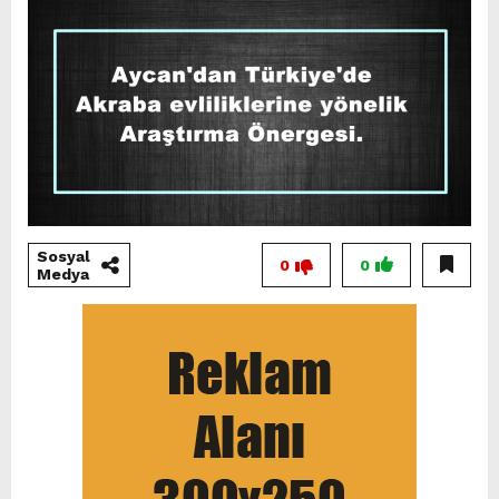
Sosyal
0
0
Medya