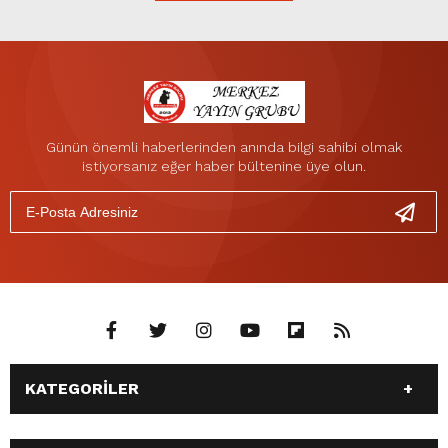
Günün önemli haberlerinden anında bilgi sahibi olmak
istiyorsanız eğer haber bültenine üye olun.
KATEGORİLER
ANASAYFA
GÜNDEM