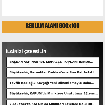
hardcore porno
İLGİNİZİ ÇEKEBİLİR
BAŞKAN AKPINAR 101. MAHALLE TOPLANTISINDA
BAĞLARBAŞI MAHALLESİ SAKİNLERİYLE BULUŞTU.
Büyükşehir, Gazneliler Caddesi’nde Son Kat Asfalt
Serimini Sürdürüyor.
Tevfik Kadıoğlu Kavşağı Yeni Düzenlemeyle Daha
Akıcı Hale Geliyor.
Büyükşehir, KAFUM’da Miniklere Unutulmaz Eğlence
Yaşattı.
2 Ağustos’ta KAFUM’da Minikleri Eğlence Dolu Bir