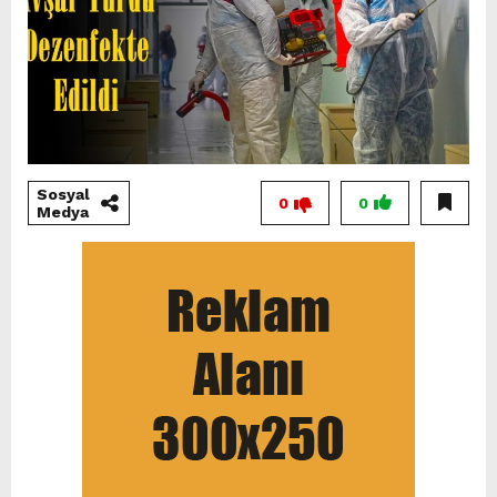
Sosyal
0
0
Medya