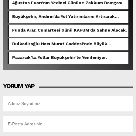
Ağustos Fuarı’nın Yedinci Gününe Zakkum Damgası.
Büyükşehir, Andırın’da Yol Yatırımlarını Artırarak
Sürdürüyor.
Funda Arar, Cumartesi Günü KAFUM’da Sahne Alacak.
Dulkadiroğlu Hacı Murat Caddesi’nde Büyük
Dönüşüm Başladı.
Pazarcık’ta Yollar Büyükşehir’le Yenileniyor.
YORUM YAP