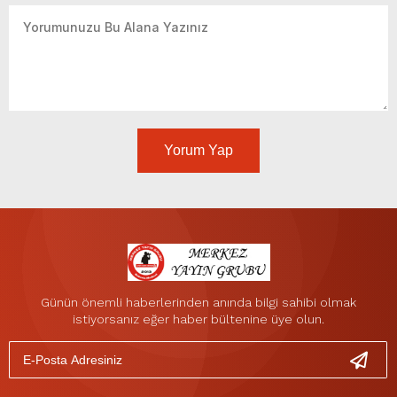
Yorum Yap
Günün önemli haberlerinden anında bilgi sahibi olmak
istiyorsanız eğer haber bültenine üye olun.