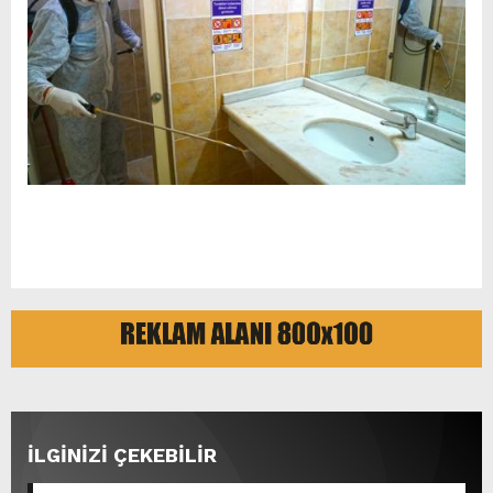
rus porno izle
İLGİNİZİ ÇEKEBİLİR