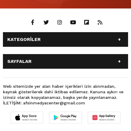
KATEGORİLER
ANASAYFA
GÜNDEM
SAYFALAR
SİYASET
EĞİTİM
SPOR
EKONOMİ
ANASAYFA
GÜNDEM
TEKNOLOJİ
3. SAYFA
SİYASET
EĞİTİM
Web sitemizde yer alan haber içerikleri izin alınmadan,
BÜYÜKŞEHİR BELEDİYESİ
DÜNYA
kaynak gösterilerek dahi iktibas edilemez. Kanuna aykırı ve
SPOR
EKONOMİ
FOTO GALERİ
KÜLTÜR SANAT
izinsiz olarak kopyalanamaz, başka yerde yayınlanamaz.
TEKNOLOJİ
3. SAYFA
İLETİŞİM: afsinmedyacenter@gmail.com
MAGAZİN
OTOMOBİL
BÜYÜKŞEHİR BELEDİYESİ
DÜNYA
SAĞLIK
VIDEO GALERİ
FOTO GALERİ
KÜLTÜR SANAT
YEREL HABERLER
KÜNYE
MAGAZİN
OTOMOBİL
İLETİŞİM