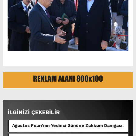
İLGİNİZİ ÇEKEBİLİR
Ağustos Fuarı’nın Yedinci Gününe Zakkum Damgası.