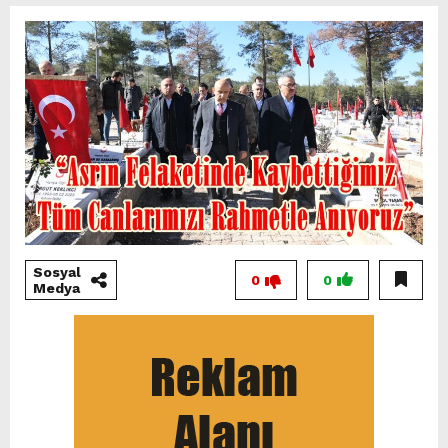
Sosyal
0
0
Medya