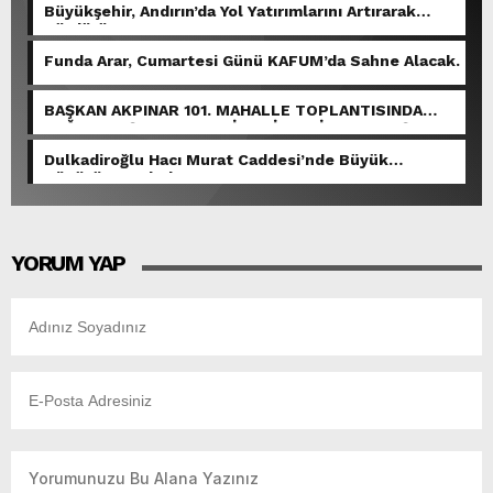
Büyükşehir, Andırın’da Yol Yatırımlarını Artırarak
Sürdürüyor.
Funda Arar, Cumartesi Günü KAFUM’da Sahne Alacak.
BAŞKAN AKPINAR 101. MAHALLE TOPLANTISINDA
BAĞLARBAŞI MAHALLESİ SAKİNLERİYLE BULUŞTU.
Dulkadiroğlu Hacı Murat Caddesi’nde Büyük
Dönüşüm Başladı.
YORUM YAP