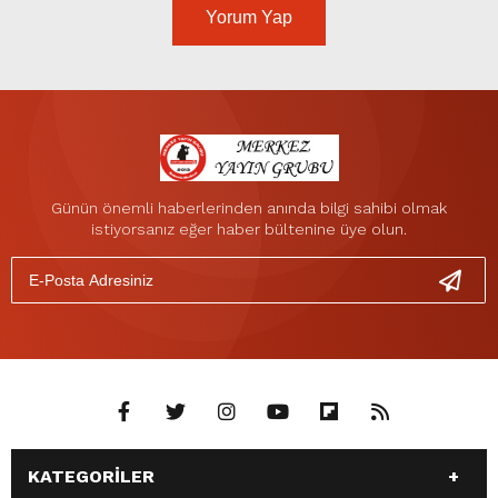
Yorum Yap
Günün önemli haberlerinden anında bilgi sahibi olmak
istiyorsanız eğer haber bültenine üye olun.
KATEGORİLER