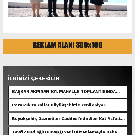
İLGİNİZİ ÇEKEBİLİR
BAŞKAN AKPINAR 101. MAHALLE TOPLANTISINDA
BAĞLARBAŞI MAHALLESİ SAKİNLERİYLE BULUŞTU.
Pazarcık’ta Yollar Büyükşehir’le Yenileniyor.
Büyükşehir, Gazneliler Caddesi’nde Son Kat Asfalt
Serimini Sürdürüyor.
Tevfik Kadıoğlu Kavşağı Yeni Düzenlemeyle Daha