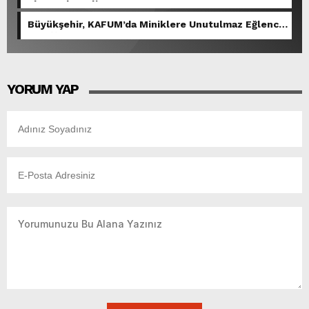
Akıcı Hale Geliyor.
Büyükşehir, KAFUM’da Miniklere Unutulmaz Eğlence
Yaşattı.
YORUM YAP