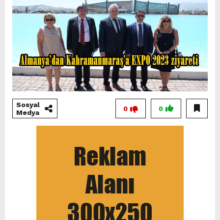
Sosyal
0
0
Medya